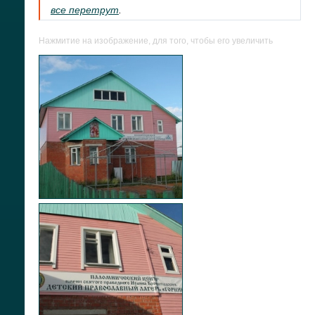
все перетрут
.