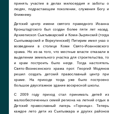
принять участие в делах милосердия и заботы о
людях, подрастающем поколении, служения Богу и
ближнему.
Детский центр имени святого праведного Иоанна
Кронштадтского был создан более пяти лет назад.
Архиепископ Сыктывкарский и Коми-Зырянский (тогда
Сыктывкарский и Воркутинский) Питирим имел указ о
возведении в столице Коми Свято-Иоанновского
храма. Но из-за того, что местные власти отказали в
выделении земельного участка для строительства, то
и храм построить было негде. Тогда настоятель
Свято-Вознесенского храма прот. Георгий Модянов
решил создать детский православный центр при
храме. На приходе тогда уже было построено
большое двухэтажное здание воскресной школы.
С 2009 году приход стал принимать детей из
малообеспеченных семей региона на летний отдых в
Детский православный лагерь «Горница». Теперь
каждое лето дети из Сыктывкара и других районов