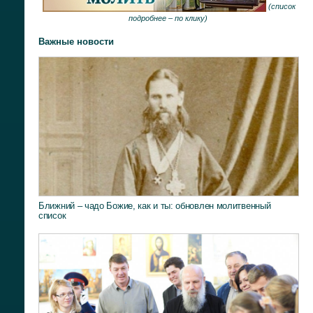
(
список
подробнее –
по клику
)
Важные новости
Ближний – чадо Божие, как и ты: обновлен молитвенный
список