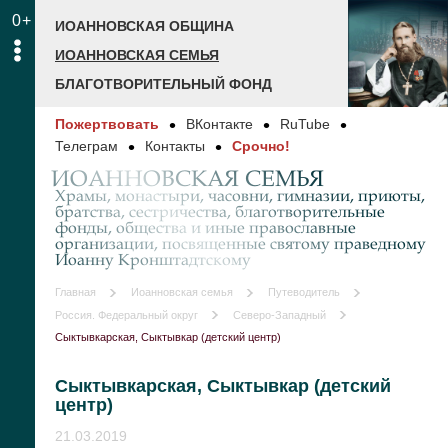
0+
ИОАННОВСКАЯ ОБЩИНА
ИОАННОВСКАЯ СЕМЬЯ
БЛАГОТВОРИТЕЛЬНЫЙ ФОНД
Пожертвовать
ВКонтакте
RuTube
Телеграм
Контакты
Срочно!
ИОАННОВСКАЯ СЕМЬЯ
Храмы, монастыри, часовни, гимназии, приюты,
братства, сестричества, благотворительные
фонды, общества и иные православные
организации, посвященные святому праведному
Иоанну Кронштадтскому
Главная
Иоанновская семья
Путеводитель
Россия. Федеральный округ
Северо-Западный
Сыктывкарская, Сыктывкар (детский центр)
Сыктывкарская, Сыктывкар (детский
центр)
21.03.2019