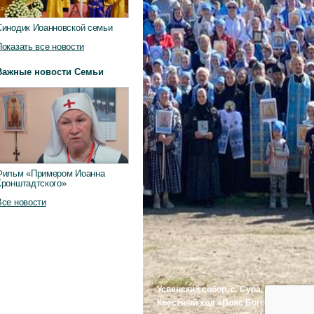
Синодик Иоанновской семьи
Показать все новости
Важные новости Семьи
Фильм «Примером Иоанна
Кронштадтского»
Все новости
Успенский собор, с. Сура, Пинежский
Крестный ход «Пояс Богородицы»-2