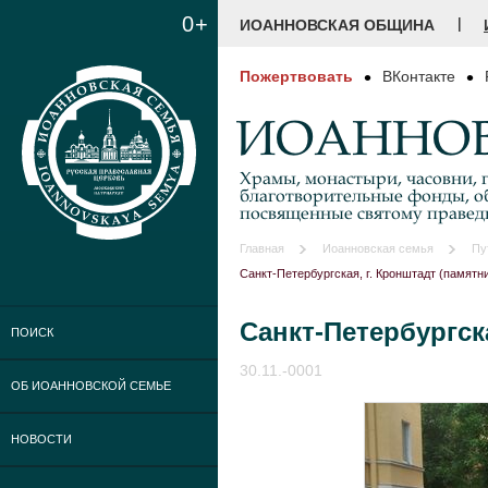
0+
|
ИОАННОВСКАЯ ОБЩИНА
Пожертвовать
ВКонтакте
ИОАННОВ
Храмы, монастыри, часовни, г
благотворительные фонды, о
посвященные святому праве
Главная
Иоанновская семья
Пу
Санкт-Петербургская, г. Кронштадт (памятн
Санкт-Петербургска
ПОИСК
30.11.-0001
ОБ ИОАННОВСКОЙ СЕМЬЕ
НОВОСТИ