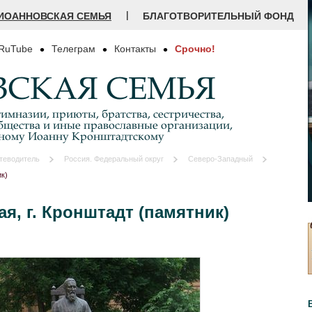
|
ИОАННОВСКАЯ СЕМЬЯ
БЛАГОТВОРИТЕЛЬНЫЙ ФОНД
RuTube
Телеграм
Контакты
Срочно!
СКАЯ СЕМЬЯ
имназии, приюты, братства, сестричества,
бщества и иные православные организации,
дному Иоанну Кронштадтскому
теводитель
Россия. Федеральный округ
Северо-Западный
ик)
я, г. Кронштадт (памятник)