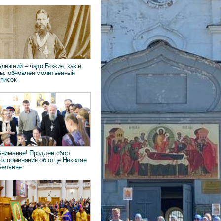
Ближний – чадо Божие, как и
ты: обновлен молитвенный
список
Внимание! Продлен сбор
воспоминаний об отце Николае
Беляеве