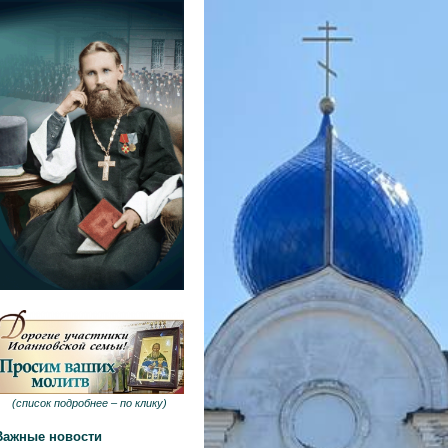
(
список подробнее –
по клику
)
Важные новости