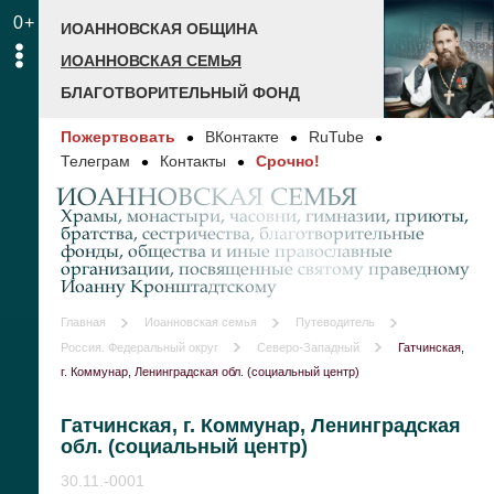
0+
ИОАННОВСКАЯ ОБЩИНА
ИОАННОВСКАЯ СЕМЬЯ
БЛАГОТВОРИТЕЛЬНЫЙ ФОНД
Пожертвовать
ВКонтакте
RuTube
Телеграм
Контакты
Срочно!
ИОАННОВСКАЯ СЕМЬЯ
Храмы, монастыри, часовни, гимназии, приюты,
братства, сестричества, благотворительные
фонды, общества и иные православные
организации, посвященные святому праведному
Иоанну Кронштадтскому
Главная
Иоанновская семья
Путеводитель
Россия. Федеральный округ
Северо-Западный
Гатчинская,
г. Коммунар, Ленинградская обл. (социальный центр)
Гатчинская, г. Коммунар, Ленинградская
обл. (социальный центр)
30.11.-0001