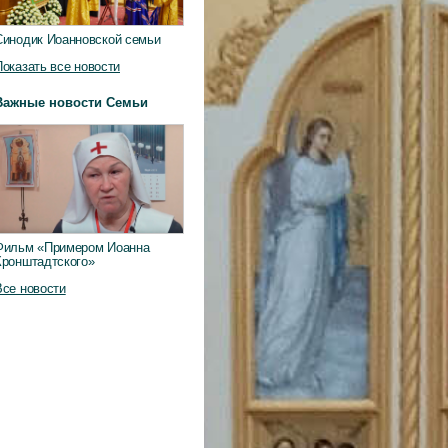
Синодик Иоанновской семьи
Показать все новости
Важные новости Семьи
Фильм «Примером Иоанна
Кронштадтского»
Все новости