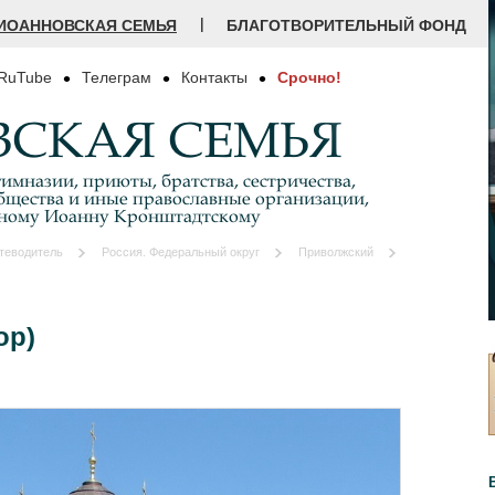
|
ИОАННОВСКАЯ СЕМЬЯ
БЛАГОТВОРИТЕЛЬНЫЙ ФОНД
RuTube
Телеграм
Контакты
Срочно!
СКАЯ СЕМЬЯ
имназии, приюты, братства, сестричества,
бщества и иные православные организации,
дному Иоанну Кронштадтскому
теводитель
Россия. Федеральный округ
Приволжский
ор)