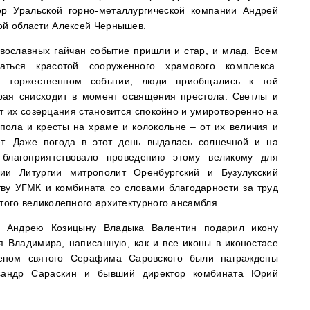
ор Уральской горно-металлургической компании Андрей
ой области Алексей Чернышев.
вославных гайчан событие пришли и стар, и млад. Всем
аться красотой сооруженного храмового комплекса.
м торжественном событии, люди приобщались к той
орая снисходит в момент освящения престола. Светлы и
т их созерцания становится спокойно и умиротворенно на
пола и кресты на храме и колокольне – от их величия и
ет. Даже погода в этот день выдалась солнечной и на
 благоприятствовало проведению этому великому для
ии Литургии митрополит Оренбургский и Бузулукский
тву УГМК и комбината со словами благодарности за труд
этого великолепного архитектурного ансамбля.
К Андрею Козицыну Владыка Валентин подарил икону
я Владимира, написанную, как и все иконы в иконостасе
еном святого Серафима Саровского были награждены
ксандр Сараскин и бывший директор комбината Юрий