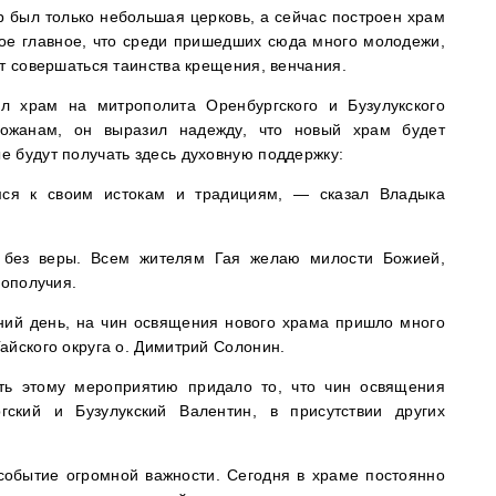
р был только небольшая церковь, а сейчас построен храм
мое главное, что среди пришедших сюда много молодежи,
ут совершаться таинства крещения, венчания.
л храм на митрополита Оренбургского и Бузулукского
ожанам, он выразил надежду, что новый храм будет
 будут получать здесь духовную поддержку:
ся к своим истокам и традициям, — сказал Владыка
 без веры. Всем жителям Гая желаю милости Божией,
гополучия.
ний день, на чин освящения нового храма пришло много
айского округа о. Димитрий Солонин.
сть этому мероприятию придало то, что чин освящения
гский и Бузулукский Валентин, в присутствии других
 событие огромной важности. Сегодня в храме постоянно