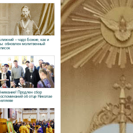
Ближний – чадо Божие, как и
ты: обновлен молитвенный
список
Внимание! Продлен сбор
воспоминаний об отце Николае
Беляеве