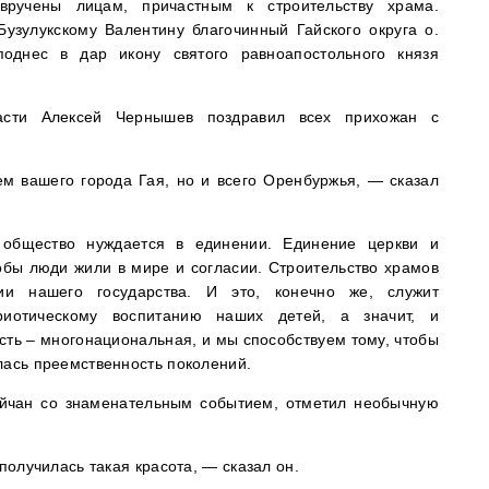
вручены лицам, причастным к строительству храма.
узулукскому Валентину благочинный Гайского округа о.
однес в дар икону святого равноапостольного князя
ласти Алексей Чернышев поздравил всех прихожан с
м вашего города Гая, но и всего Оренбуржья, — сказал
общество нуждается в единении. Единение церкви и
обы люди жили в мире и согласии. Строительство храмов
ии нашего государства. И это, конечно же, служит
риотическому воспитанию наших детей, а значит, и
ть – многонациональная, и мы способствуем тому, чтобы
лась преемственность поколений.
айчан со знаменательным событием, отметил необычную
 получилась такая красота, — сказал он.