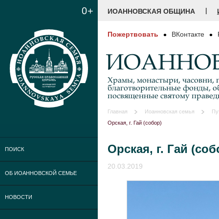
0+
|
ИОАННОВСКАЯ ОБЩИНА
Пожертвовать
ВКонтакте
ИОАННОВ
Храмы, монастыри, часовни, г
благотворительные фонды, о
посвященные святому праве
Главная
Иоанновская семья
Пу
Орская, г. Гай (собор)
Орская, г. Гай (соб
ПОИСК
20.03.2019
ОБ ИОАННОВСКОЙ СЕМЬЕ
НОВОСТИ