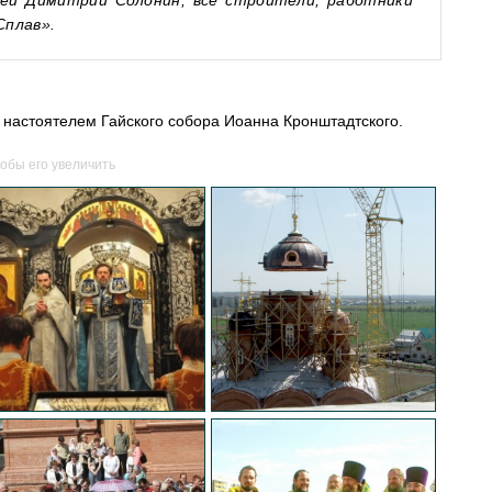
ей Димитрий Солонин, все строители, работники
плав».
с настоятелем Гайского собора Иоанна Кронштадтского.