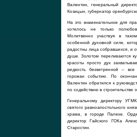
Валентин, генеральный директ
Козицын, губернатор оренбургск
На это знаменательное для пра
хотелось не только полюбов
Молитвенно участвуя в тако
особенной духовной силе, кот
радостны лица собравшихся, и о
душе. Золотом переливаются ку
красоты просто дух захватыва
редкость безветренной – все
горожан событию. По окончан
Валентин обратился к руководс
по содействию в строительстве 
Генеральному директору УГМ
святого равноапостольного княз
храма, в городе Палехе. Орд
директор Гайского ГОКа Але
Старостин.