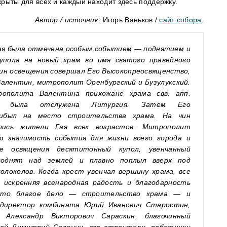
крыты для всех и каждый находит здесь поддержку.
Автор / источник:
Игорь Ваньков /
сайт собора
.
 Гая была отмечена особым событием — поднятием и
упола на новый храм во имя святого праведного
ин освещения совершал Его Высокопреосвященство,
алентин, митрополит Оренбургский и Бузулукский.
ополита Валентина прихожане храма свв. апп.
 была отслужена Литургия. Затем Его
рибыл на место строительства храма. На чин
ались жители Гая всех возрастов. Митрополит
 значимость события для жизни всего города и
ле освящения десятитонный купол, увенчанный
однят над землей и плавно поплыл вверх под
локолов. Когда крест увенчал вершину храма, все
 искренняя всенародная радость и благодарность
 это благое дело — строительство храма — и
 директор комбината Юрий Иванович Старостин,
 Александр Викторович Сараскин, благочинный