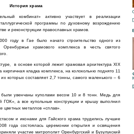
История храма
тельный комбинат» активно участвует в реализации
еталлургической программы по духовному возрождению
стве и реконструкции православных храмов.
000 году в Гае было начато строительство одного из
 Оренбуржье храмового комплекса в честь святого
ого.
туре, в основе которой лежит храмовая архитектура XIX
а кирпичная кладка комплекса, на колокольню поднято 11
 их которых составляет 2,7 тонны, самого маленького – 6
я были увенчаны куполами весом 10 и 8 тонн. Медь для
й ГОК», а все купольные конструкции и крышу выполнил
е цветных металлов «сплав».
стасом и иконами для Гайского храма трудились лучшие
008 года состоялась церемонии открытия и освящения
приняли участие митрополит Оренбургский и Бузулукский