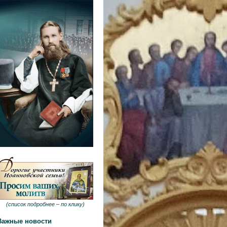
(
список подробнее –
по клику
)
Важные новости