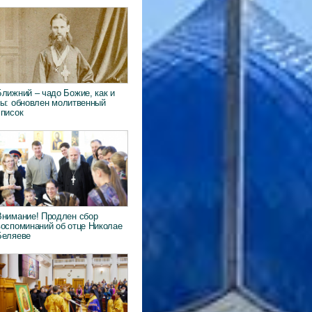
Ближний – чадо Божие, как и
ты: обновлен молитвенный
список
Внимание! Продлен сбор
воспоминаний об отце Николае
Беляеве