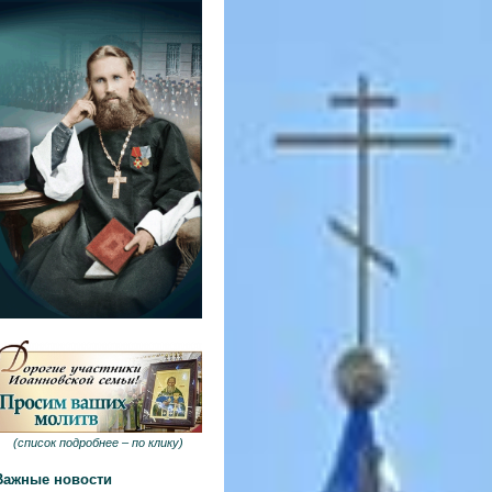
(
список подробнее –
по клику
)
Важные новости