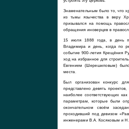
устроить эту церковь.
Знаменательным было то, что хр
из тьмы язычества в веру Хр
призывался на помощь правос
обращения иноверцев в правосл
15 июля 1888 года, в день п
Владимира и день, когда по 
событие 900-летия Крещёния Ру
ход на избранное для строитель
Евгением (Шерешиловым) было
места.
Был организован конкурс дл
представлено девять проектов,
наиболее соответствующих как
параметрам, которые были оп
окончательном своём заседа
проходивший под девизом «Рав
инженерами В.А. Косяковым и Н.