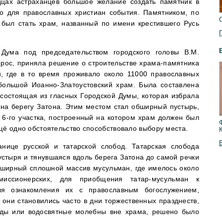
дцах астраханцев большое желание создать памятник в
го для православных христиан события. Памятником, по
 был стать храм, названный по имени крестившего Русь
Дума под председательством городского головы В.М.
прос, приняла решение о строительстве храма-памятника
и, где в то время проживало около 11000 православных
большой Иоанно-Златоустовский храм. Была составлена
 состоящая из гласных Городской Думы, которая избрала
 на берегу Затона. Этим местом стал обширный пустырь,
6-го участка, построенный на котором храм должен был
щё одно обстоятельство способствовало выбору места.
нице русской и татарской слобод. Татарская слобода
устыря и тянувшаяся вдоль берега Затона до самой речки
бширный сплошной массив мусульман, где имелось около
иссионерских, для приобщения татар-мусульман к
я ознакомления их с православным богослужением,
они становились часто в дни торжественных празднеств,
оды или водосвятные молебны вне храма, решено было