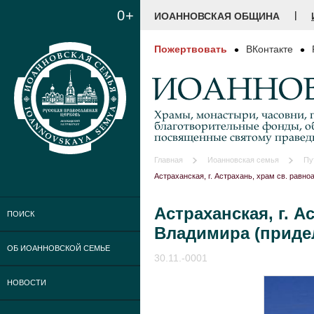
0+
|
ИОАННОВСКАЯ ОБЩИНА
Пожертвовать
ВКонтакте
ИОАННОВ
Храмы, монастыри, часовни, г
благотворительные фонды, о
посвященные святому праве
Главная
Иоанновская семья
Пу
Астраханская, г. Астрахань, храм св. равно
Астраханская, г. А
ПОИСК
Владимира (приде
ОБ ИОАННОВСКОЙ СЕМЬЕ
30.11.-0001
НОВОСТИ