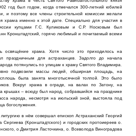
ству храма в честь Святого Равноапостольного князя
02 год был годом, когда отмечался 300-летний юбилей
ии, и поэтому все члены строительной комиссии желали
я храма именно к этой дате. Специально для участия в
иссии купцами Г.С. Куликовым и С.Р. Носковым был
анн Кронштадтский, горячо любимый и почитаемый всеми
ь освящёние храма. Хотя число это приходилось на
ыл праздничным для астраханцев. Задолго до начала
арода потянулись по улицам к храму Святого Владимира.
ывно подвозили массы людей, обширная площадь, на
 сплошь была занята многотысячной толпой. Это было
иков. Вокруг храма в ограде, на валах по Затону, на
на крышах – всюду был народ, собравшийся на празднике
асса народа, несмотря на июльский зной, выстояла под
ца богослужения.
литургию в нём совершал епископ Астраханский Георгий
а Сергиева (Кронштадтского) и городских протоиереев о.
нского, о.Дмитрия Ласточкина, о. Всеволода Виноградова