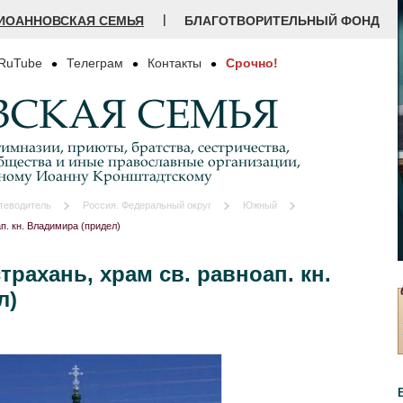
|
ИОАННОВСКАЯ СЕМЬЯ
БЛАГОТВОРИТЕЛЬНЫЙ ФОНД
RuTube
Телеграм
Контакты
Срочно!
СКАЯ СЕМЬЯ
имназии, приюты, братства, сестричества,
бщества и иные православные организации,
дному Иоанну Кронштадтскому
теводитель
Россия. Федеральный округ
Южный
ап. кн. Владимира (придел)
страхань, храм св. равноап. кн.
л)