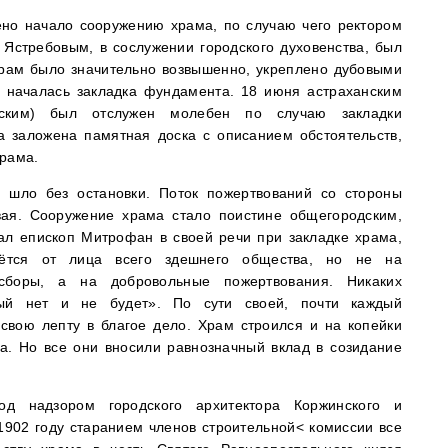
ено начало сооружению храма, по случаю чего ректором
Ястребовым, в сослужении городского духовенства, был
храм было значительно возвышенно, укреплено дубовыми
а началась закладка фундамента. 18 июня астраханским
ским) был отслужен молебен по случаю закладки
 заложена памятная доска с описанием обстоятельств,
храма.
о шло без остановки. Поток пожертвований со стороны
вая. Сооружение храма стало поистине общегородским,
ал епископ Митрофан в своей речи при закладке храма,
ётся от лица всего здешнего общества, но не на
сборы, а на добровольные пожертвования. Никаких
ый нет и не будет». По сути своей, почти каждый
свою лепту в благое дело. Храм строился и на копейки
ва. Но все они вносили равнозначный вклад в созидание
од надзором городского архитектора Коржинского и
1902 году старанием членов строительной< комиссии все