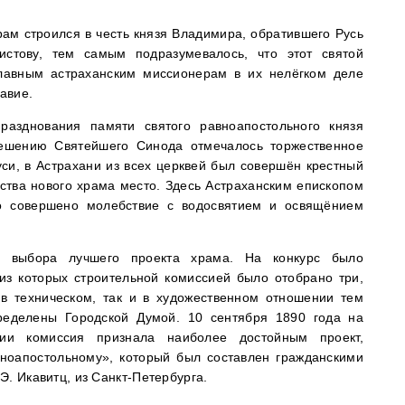
ам строился в честь князя Владимира, обратившего Русь
истову, тем самым подразумевалось, что этот святой
лавным астраханским миссионерам в их нелёгком деле
авие.
разднования памяти святого равноапостольного князя
решению Святейшего Синода отмечалось торжественное
си, в Астрахани из всех церквей был совершён крестный
ства нового храма место. Здесь Астраханским епископом
 совершено молебствие с водосвятием и освящёнием
я выбора лучшего проекта храма. На конкурс было
 из которых строительной комиссией было отобрано три,
 в техническом, так и в художественном отношении тем
ределены Городской Думой. 10 сентября 1890 года на
нии комиссия признала наиболее достойным проект,
ноапостольному», который был составлен гражданскими
Э. Икавитц, из Санкт-Петербурга.