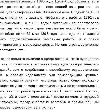
ма начались только в 1895 году. Целый ряд обстоятельств
мотря на то, что сбор пожертвований на строительство
им губернатором князем Вяземским ещё 13 декабря 1888
едленно и их не хватало, чтобы начать работы. 1891 год
й экономики, а в 1892 году в Астрахани свирепствовала
ти годы ни о каком строительстве не могло быть и речи.
ое облегчение. 31 мая 1893 года на заседании комиссии
ать подготовительные земляные работы, а к осени
и приступить к закладке храма. Но опять осуществлению
обстоятельств.
строительства вызвали в среде астраханского купечества
 них обратились к астраханскому губернатору генерал-
одатайством о содействии к скорейшему осуществлению
м. К своему ходатайству они присоединили крупные
этого ходатаи заявили, что лишь только будет положено
придёт ему на помощь материальными пожертвованиями.
ия, как постройка храма в нашей Православной России,
уднений, и если в крестьянской среде из «лепты трудовой
 Астрахани, городе с богатым торговым и промышленным
вызовет самое горячее участие.>