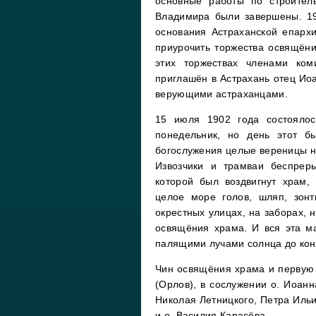
основные работы по строитель
Владимира были завершены. 19
основания Астраханской епарх
приурочить торжества освящёни
этих торжествах членами ком
приглашён в Астрахань отец Ио
верующими астраханцами.
15 июля 1902 года состоялос
понедельник, но день этот б
богослужения целые вереницы н
Извозчики и трамваи беспрер
которой был воздвигнут храм,
целое море голов, шляп, зонт
окрестных улицах, на заборах, 
освящёния храма. И вся эта м
палящими лучами солнца до кон
Чин освящёния храма и первую 
(Орлов), в сослужении о. Иоанн
Николая Летницкого, Петра Ильи
и о. Василия Карасёва.