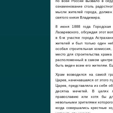
по всей России вызвало в сер
ознаменование столь радостно
мысли жителей города, должен
святого князя Владимира.
8 июня 1888 года Городская 
Лазаревского, обсуждая этот во
в 6-м участке города Астрахан
жителей и был только один не
особая строительная комиссия,
место для строительства храма
расположенный в самом центре 
быть виден всем его жителям. Е
Храм возводился на самой гра
Царев, начинавшаяся от этого п
Царев, представляла из себя о
десятка мечетей. В целях м
православию или хотя бы дл
невольными зрителями которого 
когда совершались крестные х