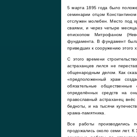
5 марта 1895 года было полож
семинарии отцом Константином 
отслужен молебен. Место под 
сваями, и через четыре месяц
епископом Митрофаном (Нев
фундамента. В фундамент была
приведших к сооружению этого 
С этого времени строительств
астраханцев лился не переста
общенародным делом. Как сказ
«предположенный храм созда
обязательные общественные 
определённых средств на он
православный астраханец внёс 
бедноты, и на тысячи купечест
храма-памятника.
Все работы производились п
продожались около семи лет. К 