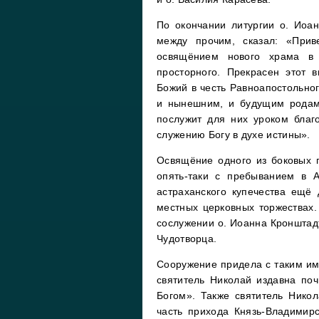
По окончании литургии о. Иоан
между прочим, сказал: «Прив
освящёнием нового храма в 
просторного. Прекрасен этот 
Божий в честь Равноапостольно
и нынешним, и будущим родам 
послужит для них уроком благ
служению Богу в духе истины».
Освящёние одного из боковых 
опять-таки с пребыванием в А
астраханского купечества ещё
местных церковных торжествах.
сослужении о. Иоанна Кронштадт
Чудотворца.
Сооружение придела с таким и
святитель Николай издавна по
Богом». Также святитель Никол
часть прихода Князь-Владимир