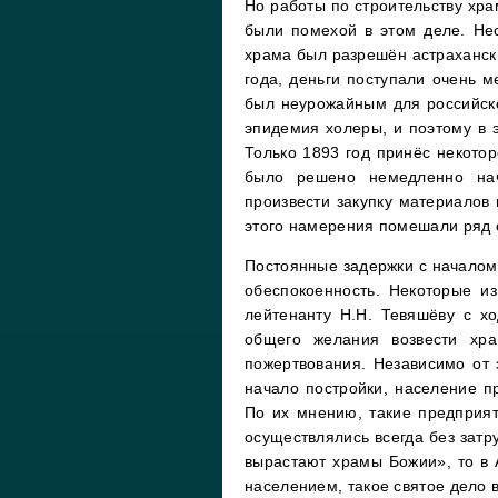
Но работы по строительству хра
были помехой в этом деле. Нес
храма был разрешён астраханск
года, деньги поступали очень м
был неурожайным для российско
эпидемия холеры, и поэтому в э
Только 1893 год принёс некотор
было решено немедленно нач
произвести закупку материалов 
этого намерения помешали ряд 
Постоянные задержки с началом 
обеспокоенность. Некоторые из
лейтенанту Н.Н. Тевяшёву с х
общего желания возвести хра
пожертвования. Независимо от 
начало постройки, население 
По их мнению, такие предприят
осуществлялись всегда без затр
вырастают храмы Божии», то в
населением, такое святое дело 