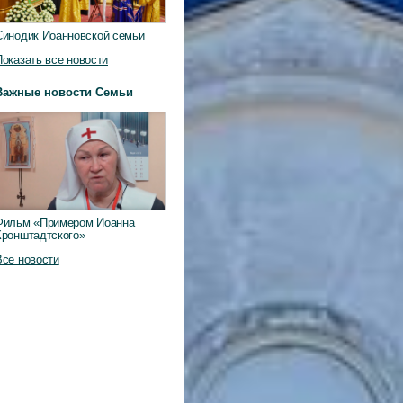
Синодик Иоанновской семьи
Показать все новости
Важные новости Семьи
Фильм «Примером Иоанна
Кронштадтского»
Все новости