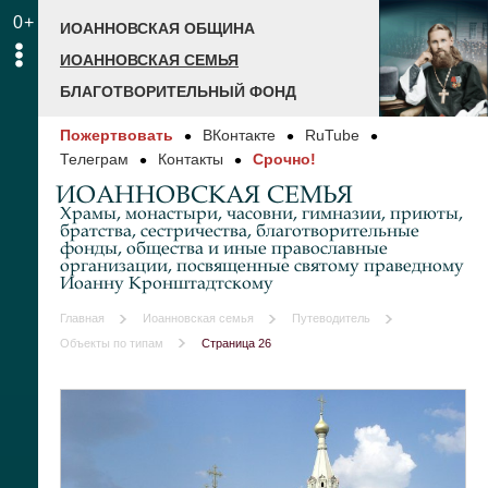
0+
ИОАННОВСКАЯ ОБЩИНА
ИОАННОВСКАЯ СЕМЬЯ
БЛАГОТВОРИТЕЛЬНЫЙ ФОНД
Пожертвовать
ВКонтакте
RuTube
Телеграм
Контакты
Срочно!
ИОАННОВСКАЯ СЕМЬЯ
Храмы, монастыри, часовни, гимназии, приюты,
братства, сестричества, благотворительные
фонды, общества и иные православные
организации, посвященные святому праведному
Иоанну Кронштадтскому
Главная
Иоанновская семья
Путеводитель
Объекты по типам
Страница 26