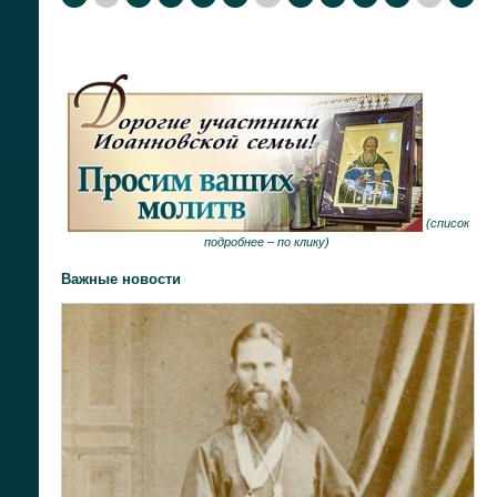
(
список
подробнее –
по клику
)
Важные новости