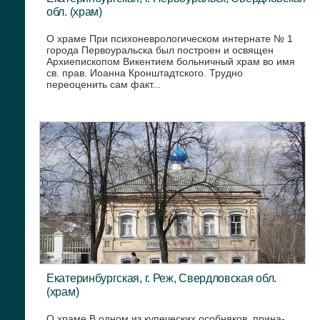
обл. (храм)
О храме При психоневрологическом интернате № 1
города Первоуральска был построен и освящен
Архиепископом Викентием больничный храм во имя
cв. прав. Иоанна Кронштадтского. Трудно
переоценить сам факт...
Екатеринбургская, г. Реж, Свердловская обл.
(храм)
О храме В одном из купеческих особняков, прина­