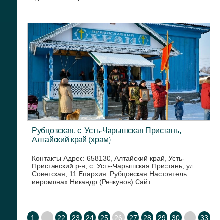
Рубцовская, с. Усть-Чарышская Пристань,
Алтайский край (храм)
Контакты Адрес: 658130, Алтайский край, Усть-
Пристанский р-н, с. Усть-Чарышская Пристань, ул.
Советская, 11 Епархия: Рубцовская Настоятель:
иеромонах Никандр (Речкунов) Сайт:...
1
...
22
23
24
25
26
27
28
29
30
...
33