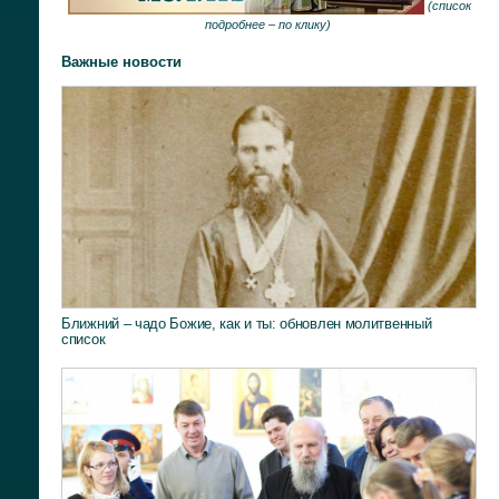
(
список
подробнее –
по клику
)
Важные новости
Ближний – чадо Божие, как и ты: обновлен молитвенный
список