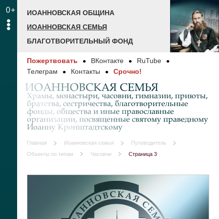
0+
ИОАННОВСКАЯ ОБЩИНА
ИОАННОВСКАЯ СЕМЬЯ
БЛАГОТВОРИТЕЛЬНЫЙ ФОНД
Пожертвовать
ВКонтакте
RuTube
Телеграм
Контакты
Срочно!
ИОАННОВСКАЯ СЕМЬЯ
Храмы, монастыри, часовни, гимназии, приюты,
братства, сестричества, благотворительные
фонды, общества и иные православные
организации, посвященные святому праведному
Иоанну Кронштадтскому
Главная
Иоанновская семья
Путеводитель
Объекты по типам
Часовни
Страница 3