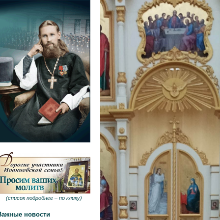
(
список подробнее –
по клику
)
Важные новости