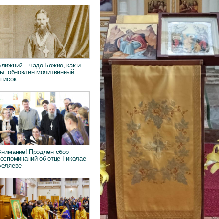
Ближний – чадо Божие, как и
ты: обновлен молитвенный
список
Внимание! Продлен сбор
воспоминаний об отце Николае
Беляеве