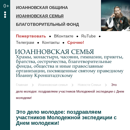
0+
ИОАННОВСКАЯ ОБЩИНА
ИОАННОВСКАЯ СЕМЬЯ
БЛАГОТВОРИТЕЛЬНЫЙ ФОНД
Пожертвовать
ВКонтакте
RuTube
Телеграм
Контакты
Срочно!
ИОАННОВСКАЯ СЕМЬЯ
Храмы, монастыри, часовни, гимназии, приюты,
братства, сестричества, благотворительные
фонды, общества и иные православные
организации, посвященные святому праведному
Иоанну Кронштадтскому
Главная
Иоанновская семья
Новости Семьи
Это
дело молодое: поздравляем участников Молодежной экспедиции с Днем
молодежи!
Это дело молодое: поздравляем
участников Молодежной экспедиции с
Днем молодежи!