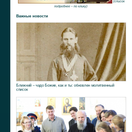
(
список
подробнее –
по клику
)
Важные новости
Ближний – чадо Божие, как и ты: обновлен молитвенный
список