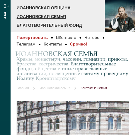
0+
ИОАННОВСКАЯ ОБЩИНА
ИОАННОВСКАЯ СЕМЬЯ
БЛАГОТВОРИТЕЛЬНЫЙ ФОНД
Пожертвовать
ВКонтакте
RuTube
Телеграм
Контакты
Срочно!
ИОАННОВСКАЯ СЕМЬЯ
Храмы, монастыри, часовни, гимназии, приюты,
братства, сестричества, благотворительные
фонды, общества и иные православные
организации, посвященные святому праведному
Иоанну Кронштадтскому
Главная
Иоанновская семья
Контакты: Семья