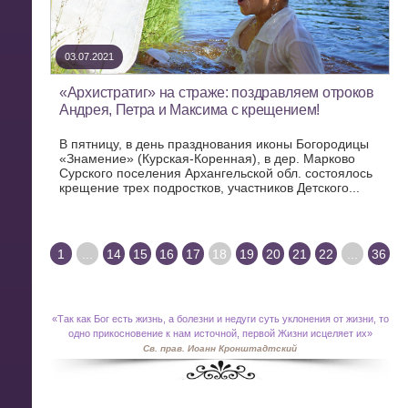
03.07.2021
«Архистратиг» на страже: поздравляем отроков
Андрея, Петра и Максима с крещением!
В пятницу, в день празднования иконы Богородицы
«Знамение» (Курская-Коренная), в дер. Марково
Сурского поселения Архангельской обл. состоялось
крещение трех подростков, участников Детского...
1
...
14
15
16
17
18
19
20
21
22
...
36
«
Так как Бог есть жизнь, а болезни и недуги суть уклонения от жизни, то
одно прикосновение к нам источной, первой Жизни исцеляет их»
Св. прав. Иоанн Кронштадтский