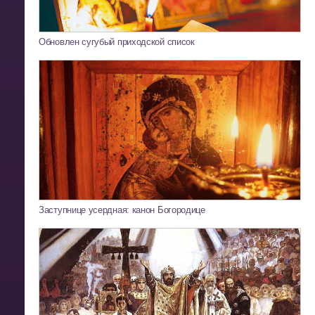
Обновлен сугубый приходской список
Заступнице усердная: канон Богородице