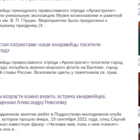
йцы приходского православного отряда «Архистратиг»
ли уникальную экспозицию Музея космонавтики и ракетной
и им. В. П. Глушко. Мероприятие было приурочено к
яшнему празднику (4...
стая патриотами: наши юнармейцы посетили
тадт
йцы православного отряда «Архистратиг» посетили город
адт, колыбель военно-морского флота на Балтике, город
й славы России. Возложили цветы у памятников св. прав.
..
 возрасте важно верить: встреча юнармейцев,
щенная Александру Невскому
здничном занятии ребят в Подростково-молодежном клубе
, которое прошло вчера, 19 сентября 2021 года, отец Сергий
нал известную фразу: «Человек жив, пока о нем помнят».
 она и...