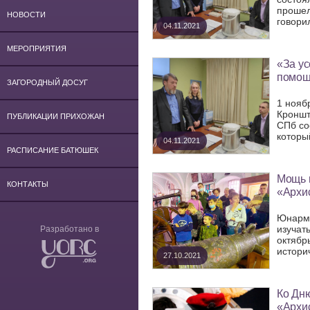
прошел
НОВОСТИ
говорил
04.11.2021
МЕРОПРИЯТИЯ
«За ус
помощн
ЗАГОРОДНЫЙ ДОСУГ
1 нояб
Кроншт
ПУБЛИКАЦИИ ПРИХОЖАН
СПб со
который
04.11.2021
РАСПИСАНИЕ БАТЮШЕК
Мощь и
КОНТАКТЫ
«Архи
Юнарме
изучат
Разработано в
октябр
истори
27.10.2021
Ко Дню
«Архис