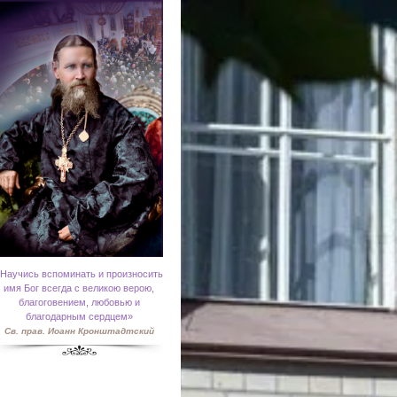
Научись вспоминать и произносить
имя Бог всегда с великою верою,
благоговением, любовью и
благодарным сердцем»
Св. прав. Иоанн Кронштадтский