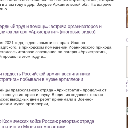
 в этом году в дер. Засурье Архангельской обл. На встрече
и о...
ердный труд и помощь»: встреча организаторов и
иков лагеря «Архистратиг» (итоговые видео)
ря 2021 года, в день памяти св. прав. Иоанна
адтского, в приходском помещении Иоанновского прихода
стоялось итоговое совещание по лагерю «Архистратиг»,
 прошел в этом году в...
 гордость Российской армии: воспитанники
стратига» побывали в музее артиллерии
йцы православного отряда «Архистратиг» продолжают
ь военную историю и науку. В один из недавних теплых
ьских выходных дней ребят принимали в Военно-
ческом музее артиллерии,...
 Космических войск России: репортаж отряда
тратиг» из Музея космонавтики