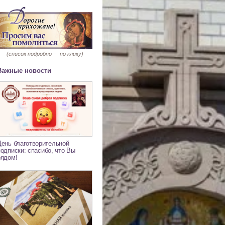
(список подробно –
по клику)
Важные новости
День благотворительной
подписки: спасибо, что Вы
рядом!