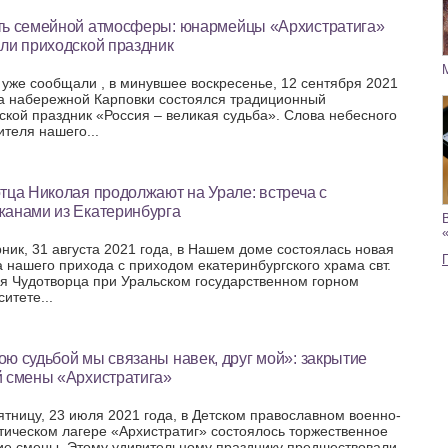
ть семейной атмосферы: юнармейцы «Архистратига»
ли приходской праздник
 уже сообщали , в минувшее воскресенье, 12 сентября 2021
на набережной Карповки состоялся традиционный
ской праздник «Россия – великая судьба». Слова небесного
ителя нашего...
тца Николая продолжают на Урале: встреча с
жанами из Екатеринбурга
рник, 31 августа 2021 года, в Нашем доме состоялась новая
а нашего прихода с приходом екатеринбургского храма свт.
я Чудотворца при Уральском государственном горном
итете...
ю судьбой мы связаны навек, друг мой»: закрытие
й смены «Архистратига»
пятницу, 23 июля 2021 года, в Детском православном военно-
тическом лагере «Архистратиг» состоялось торжественное
ие смены. Этому удивительному празднику предшествовали