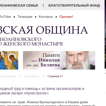
|
ИОАННОВСКАЯ СЕМЬЯ
БЛАГОТВОРИТЕЛЬНЫЙ ФОНД
RuTube
Телеграм
Контакты
Срочно!
ВСКАЯ ОБЩИНА
 ИОАННОВСКОГО
О ЖЕНСКОГО МОНАСТЫРЯ
«
алые общины
Архистратиг
Страница 17
ердный труд и помощь»: встреча организаторов и
ников лагеря «Архистратиг»
 памяти св. прав. Иоанна Кронштадтского в Нашем доме
лось итоговое совещание по лагерю «Архистратиг», который