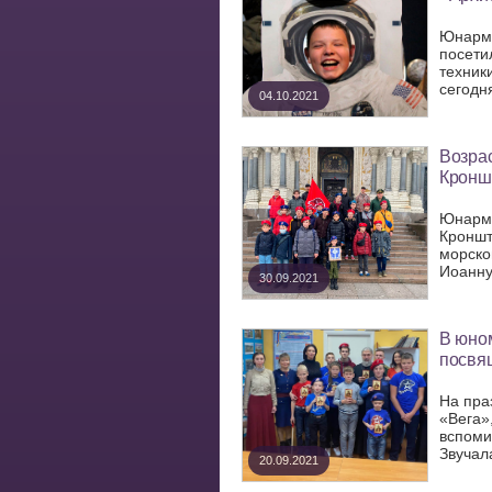
Юнарме
посети
техник
сегодн
04.10.2021
Возра
Кронш
Юнарме
Кроншт
морско
Иоанну.
30.09.2021
В юном
посвя
На пра
«Вега»
вспоми
Звучала
20.09.2021