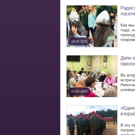
Радос
посети
Как мы
года, 
приход
покров
14.09.2021
Дело о
прихо
Во вто
встреч
Никола
универс
02.09.2021
«Едино
второ
В эту 
патрио
закрыт