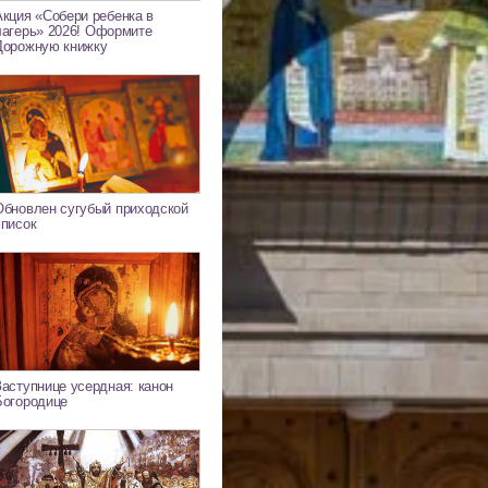
Акция «Собери ребенка в
лагерь» 2026! Оформите
Дорожную книжку
Обновлен сугубый приходской
список
Заступнице усердная: канон
Богородице