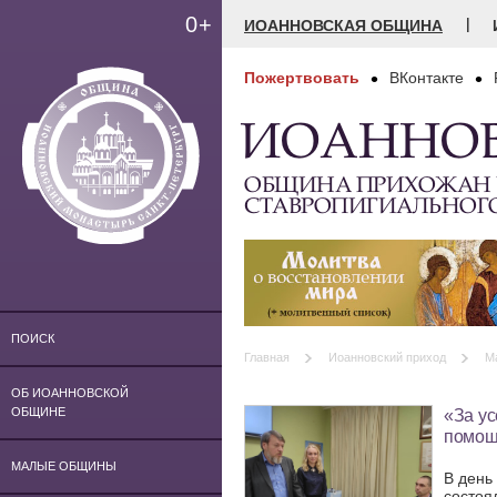
0+
|
ИОАННОВСКАЯ ОБЩИНА
Пожертвовать
ВКонтакте
ИОАННО
ОБЩИНА ПРИХОЖАН
СТАВРОПИГИАЛЬНОГ
ПОИСК
Главная
Иоанновский приход
М
ОБ ИОАННОВСКОЙ
«За ус
ОБЩИНЕ
помощ
МАЛЫЕ ОБЩИНЫ
В день
состоя