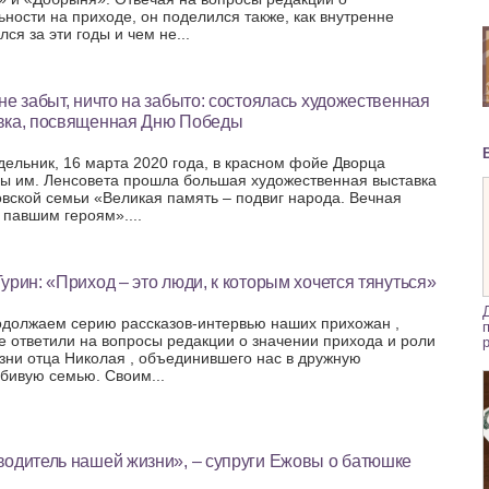
ьности на приходе, он поделился также, как внутренне
ся за эти годы и чем не...
не забыт, ничто на забыто: состоялась художественная
вка, посвященная Дню Победы
дельник, 16 марта 2020 года, в красном фойе Дворца
ры им. Ленсовета прошла большая художественная выставка
вской семьи «Великая память – подвиг народа. Вечная
 павшим героям»....
урин: «Приход – это люди, к которым хочется тянуться»
должаем серию рассказов-интервью наших прихожан ,
е ответили на вопросы редакции о значении прихода и роли
изни отца Николая , объединившего нас в дружную
бивую семью. Своим...
водитель нашей жизни», – супруги Ежовы о батюшке