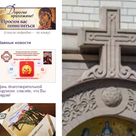
(список подробно –
по клику)
Важные новости
День благотворительной
подписки: спасибо, что Вы
рядом!