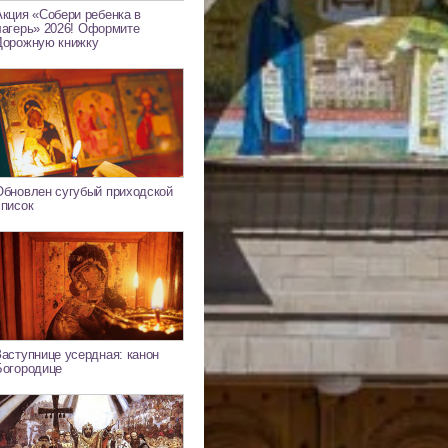
Акция «Собери ребенка в
лагерь» 2026! Оформите
Дорожную книжку
Обновлен сугубый приходской
список
Заступнице усердная: канон
Богородице