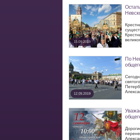
Остать
Невско
Крестн
сущест
Крестн
великог
15.09.2019
По Нев
общего
Сегодн
святог
Петерб
Алекса
12.09.2019
Уважа
общег
Дороги
перене
Алекса