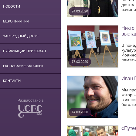
деятел
НОВОСТИ
изменил
24.03.2020
МЕРОПРИЯТИЯ
Никто 
выста
ЗАГОРОДНЫЙ ДОСУГ
В поне
культу
ПУБЛИКАЦИИ ПРИХОЖАН
Иоанно
память
17.03.2020
РАСПИСАНИЕ БАТЮШЕК
Иван Г
КОНТАКТЫ
Мы про
которы
в их ж
Разработано в
боголю
14.03.2020
«Путе