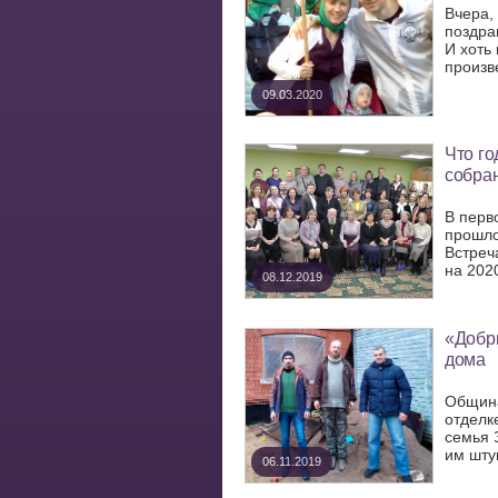
Вчера,
поздра
И хоть
произве
09.03.2020
Что го
собра
В перв
прошло
Встреч
на 2020
08.12.2019
«Добры
дома
Община
отделк
семья 
им штук
06.11.2019