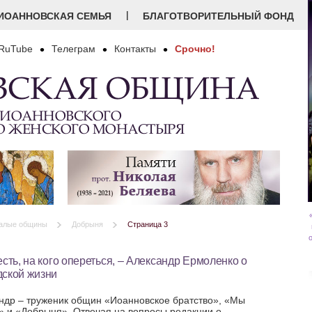
|
ИОАННОВСКАЯ СЕМЬЯ
БЛАГОТВОРИТЕЛЬНЫЙ ФОНД
RuTube
Телеграм
Контакты
Срочно!
ВСКАЯ ОБЩИНА
 ИОАННОВСКОГО
О ЖЕНСКОГО МОНАСТЫРЯ
алые общины
Добрыня
Страница 3
есть, на кого опереться, – Александр Ермоленко о
дской жизни
ндр – труженик общин «Иоанновское братство», «Мы
» и «Добрыня». Отвечая на вопросы редакции о