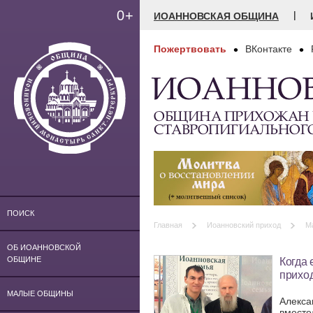
0+
|
ИОАННОВСКАЯ ОБЩИНА
Пожертвовать
ВКонтакте
ИОАННО
ОБЩИНА ПРИХОЖАН
СТАВРОПИГИАЛЬНОГ
ПОИСК
Главная
Иоанновский приход
М
ОБ ИОАННОВСКОЙ
Когда 
ОБЩИНЕ
прихо
МАЛЫЕ ОБЩИНЫ
Алекса
вместе