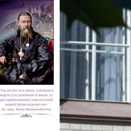
«
Так как Бог есть жизнь, а болезни и
недуги суть уклонения от жизни, то
одно прикосновение к нам источной,
первой Жизни исцеляет их»
Св. прав. Иоанн Кронштадтский