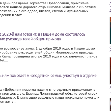
 в день праздника Торжества Православия, прихожане
вляли нашего дорогого отца Николая Беляева с 82-летием.
 пожеланий в его адрес, цветов, стихов и музыкальных
дений в этот...
д 2020-й нам готовит: в Нашем доме состоялось
ние руководителей общин прихода
ое воскресенье зимы, 1 декабря 2019 года, в Нашем доме
 собрание руководителей общин Иоанновского прихода.
а была посвящена итогам 2019 года и составлению планов
-й....
ня» помогает многодетной семье, участвуя в отделке
 «Добрыня» помогла нашим многодетным прихожанам в
е стен дома в с. Вырица Ленинградской обл., который строит
Зацарных. В минувшие выходные наши прихожане помогали
атурить...