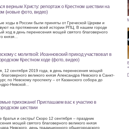
ся верным Христу: репортаж о Крестном шествии на
м (новые фото, видео)
ые ходы в России были приняты от Греческой Церкви и
вуют на протяжении всей истории РПЦ. В нашем городе
ый ход в день перенесения мощей святого благоверного
о князя...
скому с молитвой: Иоанновский приход участвовал в
родском Крестном ходе (фото, видео)
я, 12 сентября 2019 года, в день перенесения мощей
о благоверного великого князя Александра Невского в Санкт-
ург, по Невскому проспекту – от Казанского собора до
ндро-Невской...
емые прихожане! Приглашаем вас к участию в
ородском шествии
е братья и сестры! Скоро 12 сентября – праздник
сения мощей святого благоверного великого князя
ндра Невского, день традиционного общегородского