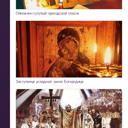
Обновлен сугубый приходской список
Заступнице усердная: канон Богородице