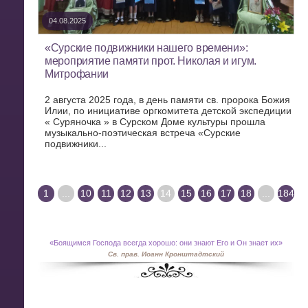
04.08.2025
«Сурские подвижники нашего времени»:
мероприятие памяти прот. Николая и игум.
Митрофании
2 августа 2025 года, в день памяти св. пророка Божия
Илии, по инициативе оргкомитета детской экспедиции
« Суряночка » в Сурском Доме культуры прошла
музыкально-поэтическая встреча «Сурские
подвижники...
1
...
10
11
12
13
14
15
16
17
18
...
184
«
Боящимся Господа всегда хорошо: они знают Его и Он знает их»
Св. прав. Иоанн Кронштадтский