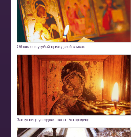
Обновлен сугубый приходской список
Заступнице усердная: канон Богородице