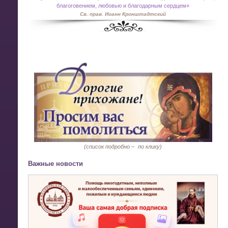
благоговением, любовью и благодарным сердцем»
Св. прав. Иоанн Кронштадтский
(список подробно –
по клику)
Важные новости