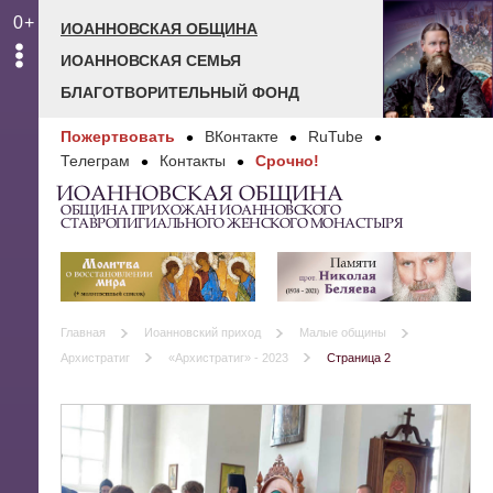
0+
ИОАННОВСКАЯ ОБЩИНА
ИОАННОВСКАЯ СЕМЬЯ
БЛАГОТВОРИТЕЛЬНЫЙ ФОНД
Пожертвовать
ВКонтакте
RuTube
Телеграм
Контакты
Срочно!
ИОАННОВСКАЯ ОБЩИНА
ОБЩИНА ПРИХОЖАН ИОАННОВСКОГО
СТАВРОПИГИАЛЬНОГО ЖЕНСКОГО МОНАСТЫРЯ
Главная
Иоанновский приход
Малые общины
Архистратиг
«Архистратиг» - 2023
Страница 2