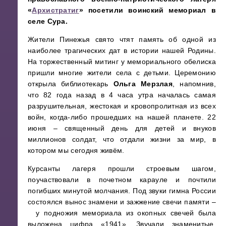
«
Архистратиг
» посетили воинский мемориал в
селе Сура.
Жители Пинежья свято чтят память об одной из
наиболее трагических дат в истории нашей Родины.
На торжественный митинг у мемориального обелиска
пришли многие жители села с детьми. Церемонию
открыла библиотекарь
Ольга Мерзлая
, напомнив,
что 82 года назад в 4 часа утра началась самая
разрушительная, жестокая и кровопролитная из всех
войн, когда-либо прошедших на нашей планете. 22
июня – священный день для детей и внуков
миллионов солдат, что отдали жизни за мир, в
котором мы сегодня живём.
Курсанты лагеря прошли строевым шагом,
поучаствовали в почетном карауле и почтили
погибших минутой молчания. Под звуки гимна России
состоялся вынос знамени и зажжение свечи памяти –
у подножия мемориала из окопных свечей была
выложена цифра «1941». Звучали знаменитые,