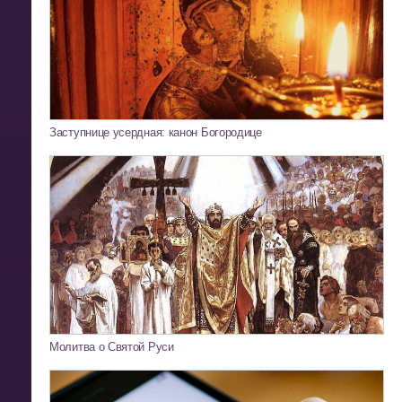
Заступнице усердная: канон Богородице
Молитва о Святой Руси