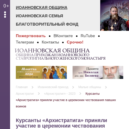
0+
ИОАННОВСКАЯ ОБЩИНА
ИОАННОВСКАЯ СЕМЬЯ
БЛАГОТВОРИТЕЛЬНЫЙ ФОНД
Пожертвовать
ВКонтакте
RuTube
Телеграм
Контакты
Срочно!
ИОАННОВСКАЯ ОБЩИНА
ОБЩИНА ПРИХОЖАН ИОАННОВСКОГО
СТАВРОПИГИАЛЬНОГО ЖЕНСКОГО МОНАСТЫРЯ
Главная
Иоанновский приход
Малые общины
Архистратиг
«Архистратиг» - 2023
Курсанты
«Архистратига» приняли участие в церемонии чествования павших
воинов
Курсанты «Архистратига» приняли
участие в церемонии чествования