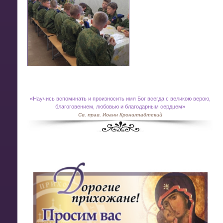
«
Научись вспоминать и произносить имя Бог всегда с великою верою,
благоговением, любовью и благодарным сердцем»
Св. прав. Иоанн Кронштадтский