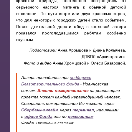
красотой природы, постепенно возвращаясь от
серьезного настроя митинга к обычной детской
веселости. По пути встретили двух красивых коров,
что для некоторых городских детей стало событием.
После длительной дороги обед в столовой лагеря
показался проголодавшимся ребятам особенно
вкусным.
Подготовили
Анна Хромцова и Диана Колычева,
ДПВПЛ «Архистратиг».
Фото и видео
Анны Хромцовой и Олеси Базаровой.
Лагерь проводится при
поддержке
Благотворительного фонда
«Иоанновская
семья».
Внести пожертвование
на реализацию
проекта может каждый неравнодушный человек.
Совершить пожертвование Вы можете через
Сбербанк-онлайн
, через
терминал
, наличными
в
офисе Фонда
или по
реквизитам
Фонда.
Назначение платежа: