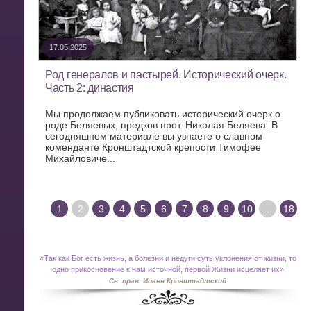
17.05.2025
Род генералов и пастырей. Исторический очерк.
Часть 2: династия
Мы продолжаем публиковать исторический очерк о
роде Беляевых, предков прот. Николая Беляева. В
сегодняшнем материале вы узнаете о славном
коменданте Кронштадтской крепости Тимофее
Михайловиче...
1
2
3
4
5
6
7
8
9
10
...
18
«
Так как Бог есть жизнь, а болезни и недуги суть уклонения от жизни, то
одно прикосновение к нам источной, первой Жизни исцеляет их»
Св. прав. Иоанн Кронштадтский