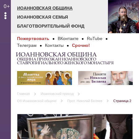
0+
ИОАННОВСКАЯ ОБЩИНА
ИОАННОВСКАЯ СЕМЬЯ
БЛАГОТВОРИТЕЛЬНЫЙ ФОНД
Пожертвовать
ВКонтакте
RuTube
Телеграм
Контакты
Срочно!
ИОАННОВСКАЯ ОБЩИНА
ОБЩИНА ПРИХОЖАН ИОАННОВСКОГО
СТАВРОПИГИАЛЬНОГО ЖЕНСКОГО МОНАСТЫРЯ
Главная
Иоанновский приход
Об Иоанновской общине
Прот. Николай Беляев
Страница 2