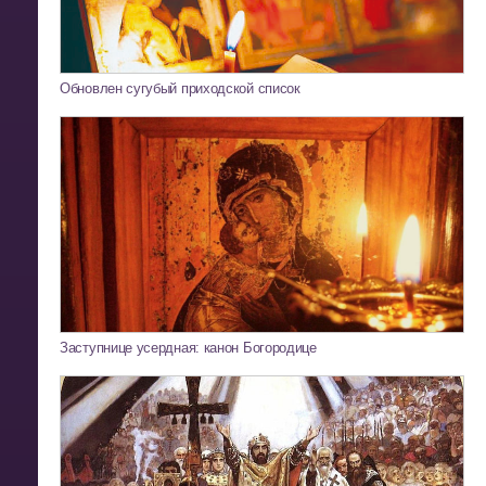
Обновлен сугубый приходской список
Заступнице усердная: канон Богородице