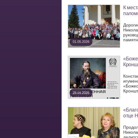
К мест
палом
Дороги
Никола
руково
памятн
01.05.2026
«Боже
Кроншт
Конста
игумен
«Божес
Кроншт
28.04.2026
«Благо
отце 
Продол
Никола
делитс