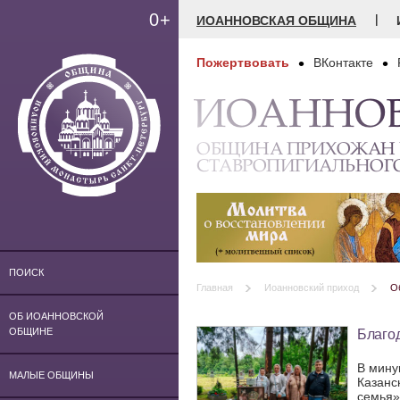
0+
|
ИОАННОВСКАЯ ОБЩИНА
Пожертвовать
ВКонтакте
ИОАННО
ОБЩИНА ПРИХОЖАН
СТАВРОПИГИАЛЬНОГ
ПОИСК
Главная
Иоанновский приход
Об
ОБ ИОАННОВСКОЙ
Благо
ОБЩИНЕ
В мину
МАЛЫЕ ОБЩИНЫ
Казанс
семья»