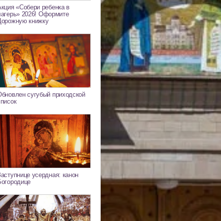
Акция «Собери ребенка в
лагерь» 2026! Оформите
Дорожную книжку
Обновлен сугубый приходской
список
Заступнице усердная: канон
Богородице