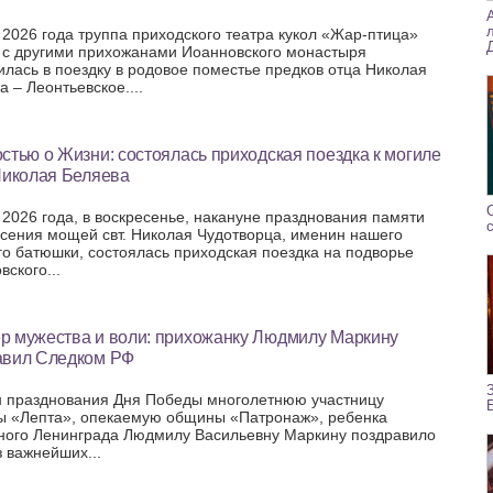
 2026 года труппа приходского театра кукол «Жар-птица»
 с другими прихожанами Иоанновского монастыря
илась в поездку в родовое поместье предков отца Николая
 – Леонтьевское....
стью о Жизни: состоялась приходская поездка к могиле
Николая Беляева
 2026 года, в воскресенье, накануне празднования памяти
сения мощей свт. Николая Чудотворца, именин нашего
го батюшки, состоялась приходская поездка на подворье
вского...
р мужества и воли: прихожанку Людмилу Маркину
авил Следком РФ
н празднования Дня Победы многолетнюю участницу
 «Лепта», опекаемую общины «Патронаж», ребенка
ного Ленинграда Людмилу Васильевну Маркину поздравило
з важнейших...