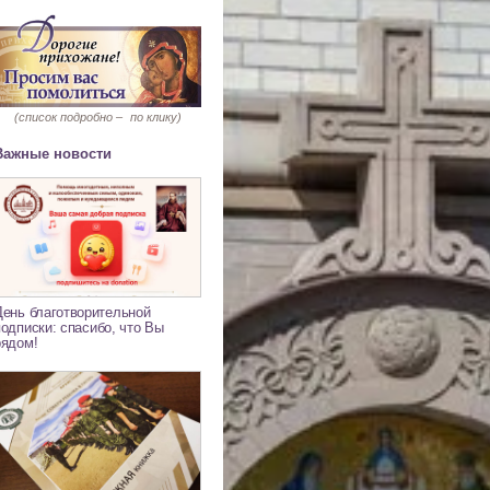
(список подробно –
по клику)
Важные новости
День благотворительной
подписки: спасибо, что Вы
рядом!