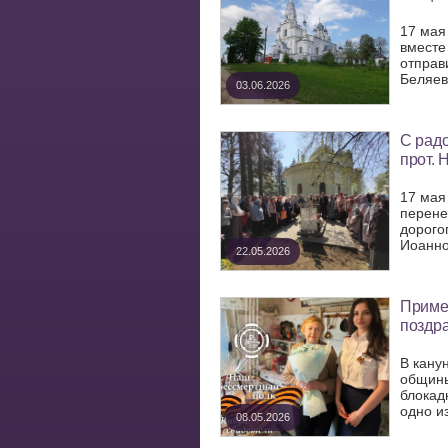
17 мая
вместе
отправ
Беляева
03.06.2026
С радо
прот. 
17 мая
перене
дорого
Иоанно
22.05.2026
Приме
поздр
В кану
общины
блокад
одно и
08.05.2026