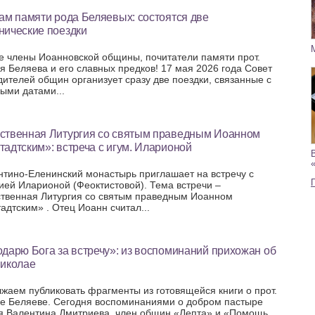
ам памяти рода Беляевых: состоятся две
нические поездки
е члены Иоанновской общины, почитатели памяти прот.
я Беляева и его славных предков! 17 мая 2026 года Совет
дителей общин организует сразу две поездки, связанные с
ыми датами...
ственная Литургия со святым праведным Иоанном
адтским»: встреча с игум. Иларионой
нтино-Еленинский монастырь приглашает на встречу с
ией Иларионой (Феоктистовой). Тема встречи –
твенная Литургия со святым праведным Иоанном
адтским» . Отец Иоанн считал...
дарю Бога за встречу»: из воспоминаний прихожан об
Николае
жаем публиковать фрагменты из готовящейся книги о прот.
е Беляеве. Сегодня воспоминаниями о добром пастыре
я Валентина Дмитриева, член общин «Лепта» и «Помощь