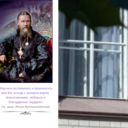
Научись вспоминать и произносить
имя Бог всегда с великою верою,
благоговением, любовью и
благодарным сердцем»
Св. прав. Иоанн Кронштадтский