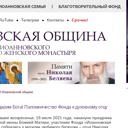
|
ИОАННОВСКАЯ СЕМЬЯ
БЛАГОТВОРИТЕЛЬНЫЙ ФОНД
RuTube
Телеграм
Контакты
Срочно!
ВСКАЯ ОБЩИНА
 ИОАННОВСКОГО
О ЖЕНСКОГО МОНАСТЫРЯ
«
 Иоанновской общине
дарим Бога! Паломничество Фонда к духовному отцу
вшее воскресенье, 19 июля 2021 года, накануне праздника
кой иконы Божией Матери, участники Фонда «Иоанновская
 собрались у могилки любимого батюшки – отца Николая