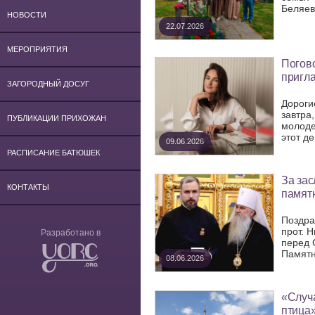
Беляева
НОВОСТИ
22.07.2026
МЕРОПРИЯТИЯ
Погов
пригл
ЗАГОРОДНЫЙ ДОСУГ
Дороги
завтра
ПУБЛИКАЦИИ ПРИХОЖАН
молоде
этот де
09.06.2026
РАСПИСАНИЕ БАТЮШЕК
За зас
КОНТАКТЫ
памят
Поздра
прот. 
Разработано в
перед 
Памятн
08.06.2026
«Случа
птица