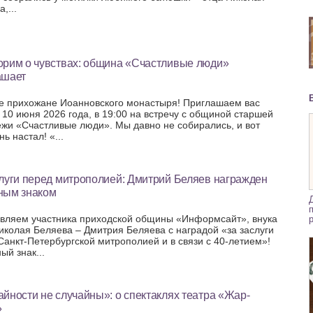
,...
орим о чувствах: община «Счастливые люди»
ашает
е прихожане Иоанновского монастыря! Приглашаем вас
, 10 июня 2026 года, в 19:00 на встречу с общиной старшей
жи «Счастливые люди». Мы давно не собирались, и вот
нь настал! «...
луги перед митрополией: Дмитрий Беляев награжден
ным знаком
вляем участника приходской общины «Информсайт», внука
Николая Беляева – Дмитрия Беляева с наградой «за заслуги
Санкт-Петербургской митрополией и в связи с 40-летием»!
ый знак...
йности не случайны»: о спектаклях театра «Жар-
»