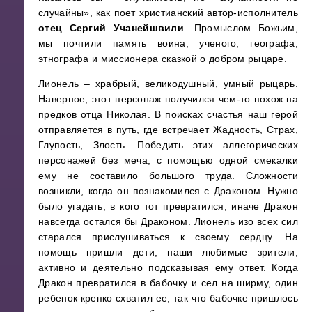
случайны», как поет христианский автор-исполнитель
отец Сергий Учанейшвили
. Промыслом Божьим,
мы почтили память воина, ученого, географа,
этнографа и миссионера сказкой о добром рыцаре.
Лионель – храбрый, великодушный, умный рыцарь.
Наверное, этот персонаж получился чем-то похож на
предков отца Николая. В поисках счастья наш герой
отправляется в путь, где встречает Жадность, Страх,
Глупость, Злость. Победить этих аллегорических
персонажей без меча, с помощью одной смекалки
ему не составило большого труда. Сложности
возникли, когда он познакомился с Драконом. Нужно
было угадать, в кого тот превратился, иначе Дракон
навсегда остался бы Драконом. Лионель изо всех сил
старался прислушиваться к своему сердцу. На
помощь пришли дети, наши любимые зрители,
активно и деятельно подсказывая ему ответ. Когда
Дракон превратился в бабочку и сел на ширму, один
ребенок крепко схватил ее, так что бабочке пришлось