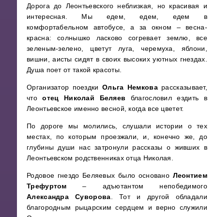
Дорога до Леонтьевского неблизкая, но красивая и
интересная. Мы едем, едем, едем в
комфортабельном автобусе, а за окном – весна-
красна: солнышко ласково согревает землю, все
зеленым-зелено, цветут луга, черемуха, яблони,
вишни, аисты сидят в своих высоких уютных гнездах.
Душа поет от такой красоты.
Организатор поездки
Ольга Немкова
рассказывает,
что
отец Николай Беляев
благословил ездить в
Леонтьевское именно весной, когда все цветет.
По дороге мы молились, слушали истории о тех
местах, по которым проезжали, и, конечно же, до
глубины души нас затронули рассказы о живших в
Леонтьевском родственниках отца Николая.
Родовое гнездо Беляевых было основано
Леонтием
Трефуртом
– адъютантом непобедимого
Александра Суворова
. Тот и другой обладали
благородным рыцарским сердцем и верно служили