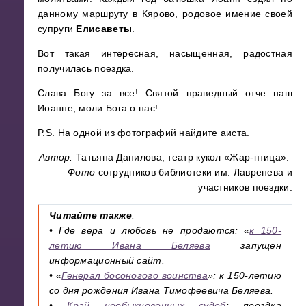
данному маршруту в Кярово, родовое имение своей
супруги
Елисаветы
.
Вот такая интересная, насыщенная, радостная
получилась поездка.
Слава Богу за все! Святой праведный отче наш
Иоанне, моли Бога о нас!
P.S. На одной из фотографий найдите аиста.
Автор:
Татьяна Данилова, театр кукол «Жар-птица».
Фото
сотрудников библиотеки им. Лавренева и
участников поездки.
Читайте также
:
• Где вера и любовь не продаются: «
к 150-
летию Ивана Беляева
запущен
информационный сайт.
• «
Генерал босоногого воинства
»: к 150-летию
со дня рождения Ивана Тимофеевича Беляева.
•
Край необыкновенных судеб
: поездка