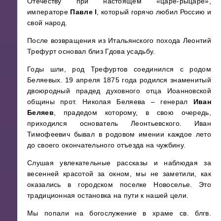
Отечеству при настоящем «царе-рыцаре»,
императоре
Павле l
, который горячо любил Россию и
свой народ.
После возвращения из Итальянского похода Леонтий
Трефурт основал близ Гдова усадьбу.
Годы шли, род Трефуртов соединился с родом
Беляевых. 19 апреля 1875 года родился знаменитый
двоюродный прадед духовного отца Иоанновской
общины прот. Николая Беляева – генерал
Иван
Беляев
, прадедом которому, в свою очередь,
приходился основатель Леонтьевского. Иван
Тимофеевич бывал в родовом имении каждое лето
до своего окончательного отъезда на чужбину.
Слушая увлекательные рассказы и наблюдая за
весенней красотой за окном, мы не заметили, как
оказались в городском поселке Новоселье. Это
традиционная остановка на пути к нашей цели.
Мы попали на богослужение в храме св. блгв.