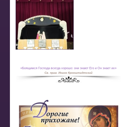
«
Боящимся Господа всегда хорошо: они знают Его и Он знает их»
Св. прав. Иоанн Кронштадтский