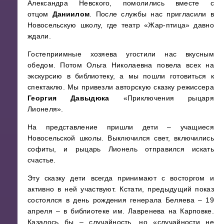
Александра Невского, помолились вместе с
отцом
Даниилом
. После службы нас пригласили в
Новосельскую школу, где театр «Жар-птица» давно
ждали.
Гостеприимные хозяева угостили нас вкусным
обедом. Потом Ольга Николаевна повела всех на
экскурсию в библиотеку, а мы пошли готовиться к
спектаклю. Мы привезли авторскую сказку режиссера
Георгия Давыдюка
«Приключения рыцаря
Лионеля».
На представление пришли дети – учащиеся
Новосельской школы. Выключился свет, включились
софиты, и рыцарь Лионель отправился искать
счастье.
Эту сказку дети всегда принимают с восторгом и
активно в ней участвуют. Кстати, предыдущий показ
состоялся в день рождения генерала Беляева – 19
апреля – в библиотеке им. Лавренева на Карповке.
Казалось бы – случайность, но «случайности не