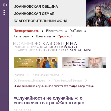
0+
ИОАННОВСКАЯ ОБЩИНА
ИОАННОВСКАЯ СЕМЬЯ
БЛАГОТВОРИТЕЛЬНЫЙ ФОНД
Пожертвовать
ВКонтакте
RuTube
Телеграм
Контакты
Срочно!
ИОАННОВСКАЯ ОБЩИНА
ОБЩИНА ПРИХОЖАН ИОАННОВСКОГО
СТАВРОПИГИАЛЬНОГО ЖЕНСКОГО МОНАСТЫРЯ
Главная
Иоанновский приход
Об Иоанновской общине
Прот. Николай Беляев
«Случайности не случайны»: о спектаклях театра «Жар-птица»
«Случайности не случайны»: о
спектаклях театра «Жар-птица»
03.06.2026