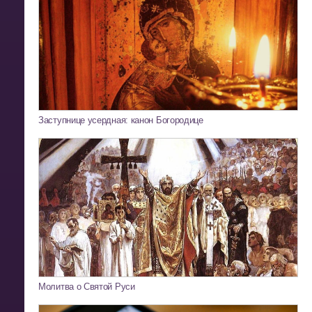
Заступнице усердная: канон Богородице
Молитва о Святой Руси