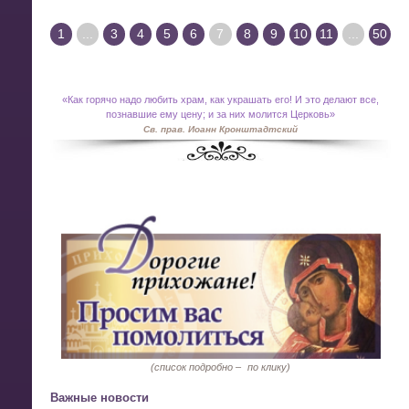
1
...
3
4
5
6
7
8
9
10
11
...
50
«
Как горячо надо любить храм, как украшать его! И это делают все,
познавшие ему цену; и за них молится Церковь»
Св. прав. Иоанн Кронштадтский
(список подробно –
по клику)
Важные новости