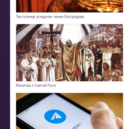
Заступнице усердная: канон Богородице
Молитва о Святой Руси