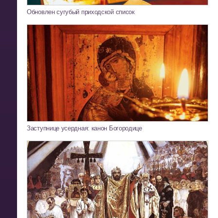
Обновлен сугубый приходской список
Заступнице усердная: канон Богородице