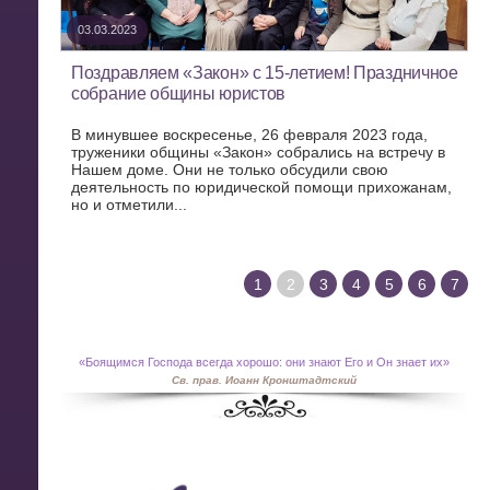
03.03.2023
Поздравляем «Закон» с 15-летием! Праздничное
собрание общины юристов
В минувшее воскресенье, 26 февраля 2023 года,
труженики общины «Закон» собрались на встречу в
Нашем доме. Они не только обсудили свою
деятельность по юридической помощи прихожанам,
но и отметили...
1
2
3
4
5
6
7
«
Боящимся Господа всегда хорошо: они знают Его и Он знает их»
Св. прав. Иоанн Кронштадтский