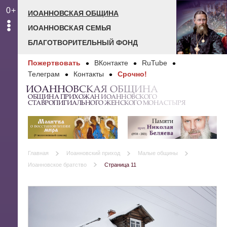
0+
ИОАННОВСКАЯ ОБЩИНА
ИОАННОВСКАЯ СЕМЬЯ
БЛАГОТВОРИТЕЛЬНЫЙ ФОНД
Пожертвовать
ВКонтакте
RuTube
Телеграм
Контакты
Срочно!
ИОАННОВСКАЯ ОБЩИНА
ОБЩИНА ПРИХОЖАН ИОАННОВСКОГО
СТАВРОПИГИАЛЬНОГО ЖЕНСКОГО МОНАСТЫРЯ
Главная
Иоанновский приход
Малые общины
Иоанновское братство
Страница 11