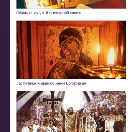
Обновлен сугубый приходской список
Заступнице усердная: канон Богородице