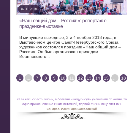
07.11.2018
«Наш общий дом – Россия!»: репортаж о
празднике-выставке
В минувшие выходные, 3 и 4 ноября 2018 года, в
Выставочном центре Санкт-Петербургского Союза
художников состоялся праздник «Наш общий дом –
Россия». Он был организован приходом
Иоанновского...
1
...
7
8
9
10
11
12
13
14
15
...
18
«
Так как Бог есть жизнь, а болезни и недуги суть уклонения от жизни, то
одно прикосновение к нам источной, первой Жизни исцеляет их»
Св. прав. Иоанн Кронштадтский