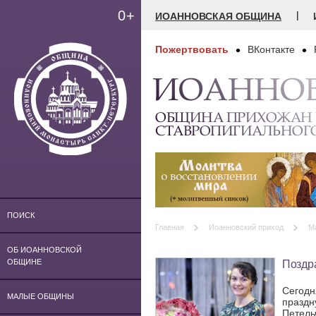
0+
|
ИОАННОВСКАЯ ОБЩИНА
Пожертвовать
ВКонтакте
ИОАННО
ОБЩИНА ПРИХОЖАН
СТАВРОПИГИАЛЬНОГ
ПОИСК
Главная
Иоанновский приход
М
ОБ ИОАННОВСКОЙ
Поздр
ОБЩИНЕ
Сегодн
МАЛЫЕ ОБЩИНЫ
праздн
Петель