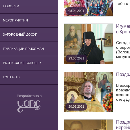
тебя с
НОВОСТИ
08.04.2021
МЕРОПРИЯТИЯ
Игуме
в Крон
ЗАГОРОДНЫЙ ДОСУГ
Сегодн
ставро
ПУБЛИКАЦИИ ПРИХОЖАН
(Волош
матушки
23.03.2021
РАСПИСАНИЕ БАТЮШЕК
Поздра
КОНТАКТЫ
В воск
праздн
женско
Разработано в
отец Ди
20.03.2021
Поздр
иерейс