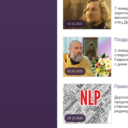
7 янва
хирото
женско
отец Д
07.01.2021
Поздр
1 янва
ставро
Гаврил
с днем
01.01.2021
Право
Дороги
предла
отвеча
редакци
28.12.2020