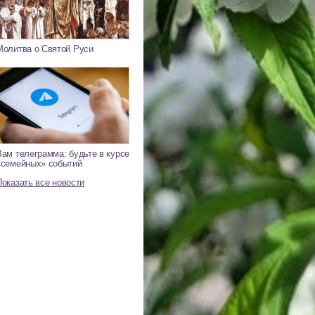
Молитва о Святой Руси
Вам телеграмма: будьте в курсе
«семейных» событий
Показать все новости