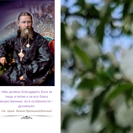
«
Мы должны благодарить Бога за
пищу и питие и за все блага
вещественные, но в особенности –
духовные»
Св. прав. Иоанн Кронштадтский