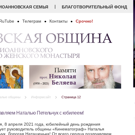
|
ИОАННОВСКАЯ СЕМЬЯ
БЛАГОТВОРИТЕЛЬНЫЙ ФОНД
RuTube
Телеграм
Контакты
Срочно!
ВСКАЯ ОБЩИНА
 ИОАННОВСКОГО
О ЖЕНСКОГО МОНАСТЫРЯ
алые общины
Информсайт
Страница 12
авляем Наталью Петельчук с юбилеем!
я, 8 апреля 2021 года, юбилейный день рождения
ует руководитель общины «Кинематограф» Наталья
чук. Дорогая Наташенька! От всего сердца поздравляем