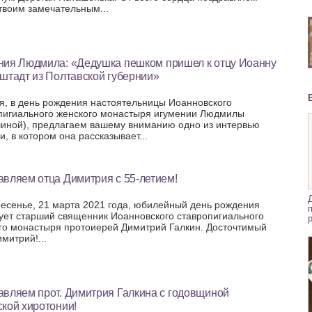
 твоим замечательным...
ния Людмила: «Дедушка пешком пришел к отцу Иоанну
штадт из Полтавской губернии»
я, в день рождения настоятельницы Иоанновского
пигиального женского монастыря игумении Людмилы
иной), предлагаем вашему вниманию одно из интервью
, в котором она рассказывает...
вляем отца Димитрия с 55-летием!
ресенье, 21 марта 2021 года, юбилейный день рождения
ует старший священник Иоанновского ставропигиального
го монастыря протоиерей Димитрий Галкин. Досточтимый
митрий!...
авляем прот. Димитрия Галкина с годовщиной
кой хиротонии!