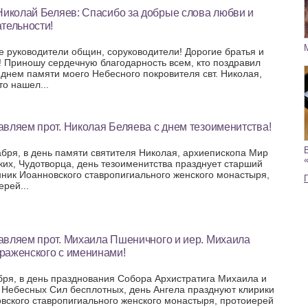
Николай Беляев: Спасибо за добрые слова любви и
тельности!
е руководители общин, соруководители! Дорогие братья и
! Приношу сердечную благодарность всем, кто поздравил
 днем памяти моего Небесного покровителя свт. Николая,
то нашел...
вляем прот. Николая Беляева с днем тезоименитства!
абря, в день памяти святителя Николая, архиепископа Мир
ких, Чудотворца, день тезоименитства празднует старший
ник Иоанновского ставропигиального женского монастыря,
ерей...
авляем прот. Михаила Пшеничного и иер. Михаила
раженского с именинами!
бря, в день празднования Собора Архистратига Михаила и
 Небесных Сил бесплотных, день Ангела празднуют клирики
вского ставропигиального женского монастыря, протоиерей