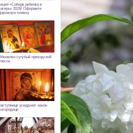
Акция «Собери ребенка в
лагерь» 2026! Оформите
Дорожную книжку
Обновлен сугубый приходской
список
Заступнице усердная: канон
Богородице