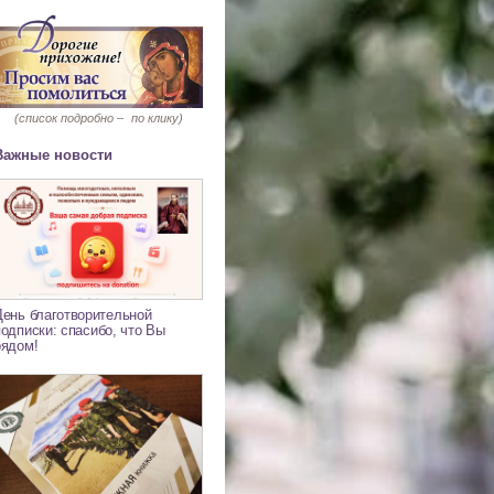
(список подробно –
по клику)
Важные новости
День благотворительной
подписки: спасибо, что Вы
рядом!