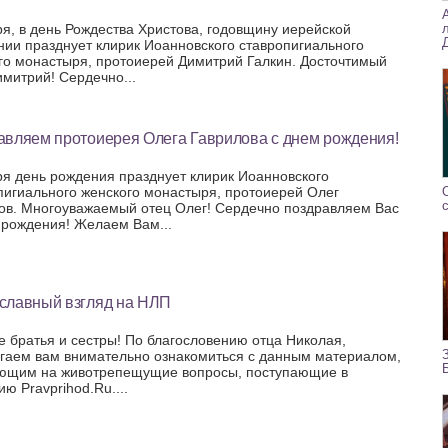
ря, в день Рождества Христова, годовщину иерейской
нии празднует клирик Иоанновского ставропигиального
го монастыря, протоиерей Димитрий Галкин. Досточтимый
имитрий! Сердечно...
авляем протоиерея Олега Гаврилова с днем рождения!
ря день рождения празднует клирик Иоанновского
пигиального женского монастыря, протоиерей Олег
ов. Многоуважаемый отец Олег! Сердечно поздравляем Вас
 рождения! Желаем Вам...
славный взгляд на НЛП
е братья и сестры! По благословению отца Николая,
гаем вам внимательно ознакомиться с данным материалом,
ющим на животрепещущие вопросы, поступающие в
ю Pravprihod.Ru....