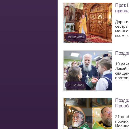
Прот. 
призна
Дороги
сестры
меня с
всем, к
21.12.2020
Поздра
19 дек
Ликийс
священ
протои
19.12.2020
Поздр
Преоб
21 ноя
прочих
Иоанно