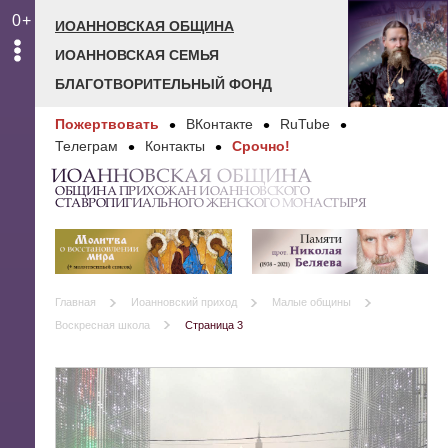
0+
ИОАННОВСКАЯ ОБЩИНА
ИОАННОВСКАЯ СЕМЬЯ
БЛАГОТВОРИТЕЛЬНЫЙ ФОНД
Пожертвовать
ВКонтакте
RuTube
Телеграм
Контакты
Срочно!
ИОАННОВСКАЯ ОБЩИНА
ОБЩИНА ПРИХОЖАН ИОАННОВСКОГО
СТАВРОПИГИАЛЬНОГО ЖЕНСКОГО МОНАСТЫРЯ
Главная
Иоанновский приход
Малые общины
Воскресная школа
Страница 3