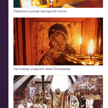
Обновлен сугубый приходской список
Заступнице усердная: канон Богородице