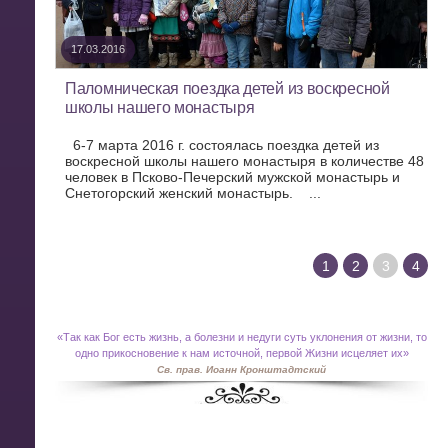
17.03.2016
Паломническая поездка детей из воскресной
школы нашего монастыря
6-7 марта 2016 г. состоялась поездка детей из
воскресной школы нашего монастыря в количестве 48
человек в Псково-Печерский мужской монастырь и
Снетогорский женский монастырь. ...
1
2
3
4
«
Так как Бог есть жизнь, а болезни и недуги суть уклонения от жизни, то
одно прикосновение к нам источной, первой Жизни исцеляет их»
Св. прав. Иоанн Кронштадтский