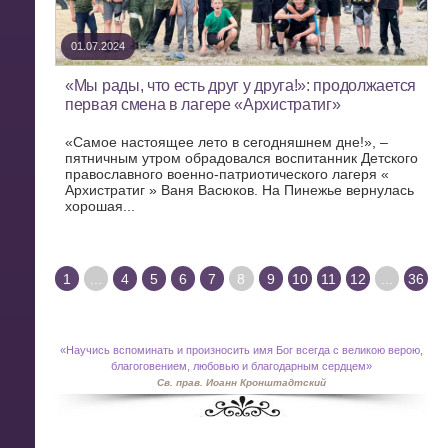
01.07.2024
«Мы рады, что есть друг у друга!»: продолжается
первая смена в лагере «Архистратиг»
«Самое настоящее лето в сегодняшнем дне!», –
пятничным утром обрадовался воспитанник Детского
православного военно-патриотического лагеря «
Архистратиг » Ваня Васюков. На Пинежье вернулась
хорошая...
1
...
4
5
6
7
8
9
10
11
12
...
36
«
Научись вспоминать и произносить имя Бог всегда с великою верою,
благоговением, любовью и благодарным сердцем»
Св. прав. Иоанн Кронштадтский