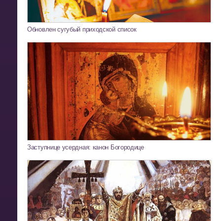
Обновлен сугубый приходской список
Заступнице усердная: канон Богородице