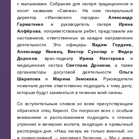
с мальчиками. Собрание для лагеря традиционное и
носит название «Свечка». На нем генеральный
директор «Иановского городка»
Александр
Гарматенко
и руководитель лагеря
Ирина
Алфёрова
, поприветствовали ребят, представили им
наставников, ответственных за каждое направление
деятельности. Это офицеры
Вадим Гордеев,
Александр Яковец,
Виктор Сухопар
и
Федор
Дорохов
, врач-педиатр
Ирина Нестерова
и
медицинская сестра
Светлана Дрокина
, а также
организаторы досуговой деятельности
Ольга
Шарапова
и
Марина Земскова
. Руководители
пожелали детям ответственно подходить к тому делу,
которым будут заниматься в течении всей смены.
Со вступительным словом ко всем присутствующим
обратился отец Кирилл. Он попросил всех с особым
вниманием и расположением подходить к чтению
утренних и вечерних молитв, входящих в привычный
распорядок дня. «Наш лагерь не только военный, но
и православный, – напомнил батюшка. – Мы с вами