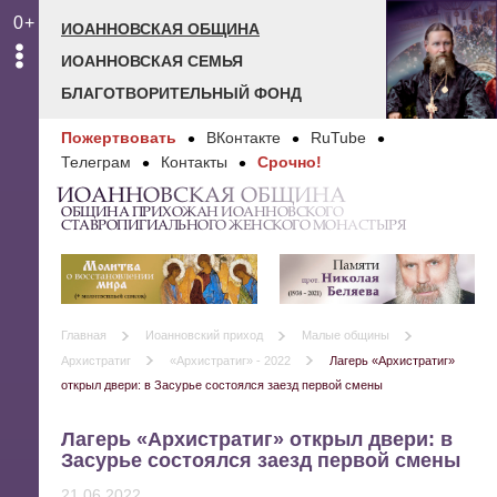
0+
ИОАННОВСКАЯ ОБЩИНА
ИОАННОВСКАЯ СЕМЬЯ
БЛАГОТВОРИТЕЛЬНЫЙ ФОНД
Пожертвовать
ВКонтакте
RuTube
Телеграм
Контакты
Срочно!
ИОАННОВСКАЯ ОБЩИНА
ОБЩИНА ПРИХОЖАН ИОАННОВСКОГО
СТАВРОПИГИАЛЬНОГО ЖЕНСКОГО МОНАСТЫРЯ
Главная
Иоанновский приход
Малые общины
Архистратиг
«Архистратиг» - 2022
Лагерь «Архистратиг»
открыл двери: в Засурье состоялся заезд первой смены
Лагерь «Архистратиг» открыл двери: в
Засурье состоялся заезд первой смены
21.06.2022