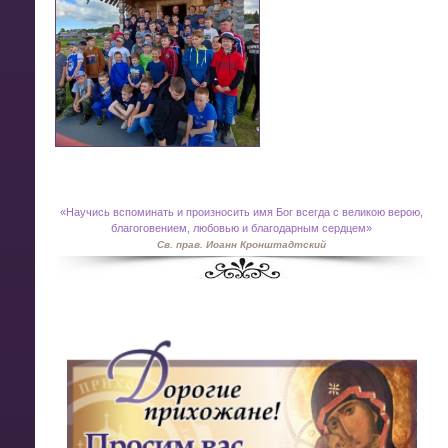
«
Научись вспоминать и произносить имя Бог всегда с великою верою,
благоговением, любовью и благодарным сердцем»
Св. прав. Иоанн Кронштадтский