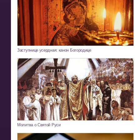
Заступнице усердная: канон Богородице
Молитва о Святой Руси