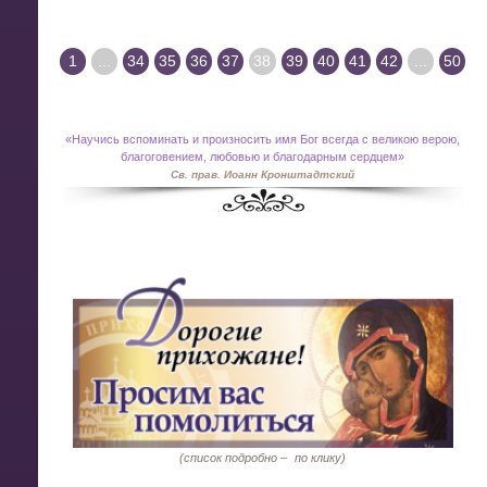
1
...
34
35
36
37
38
39
40
41
42
...
50
«
Научись вспоминать и произносить имя Бог всегда с великою верою,
благоговением, любовью и благодарным сердцем»
Св. прав. Иоанн Кронштадтский
(список подробно –
по клику)