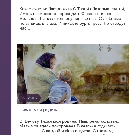
Какое счастье близко жить С Твоей обителью святой,
Иметь возможность приходить С своею тихою
мольбой. Ты, как отец, осушишь слезы, С любовью
поглядишь в глаза, И никакие бури, грозы Не отведут
нас...
25.12.2017
Тихая моя родина
В. Белову Тихая моя родина! Ивы, река, соловьи...
Мать моя здесь похоронена В детские годы мои.
…………… С каждой избою и тучею, С громом,