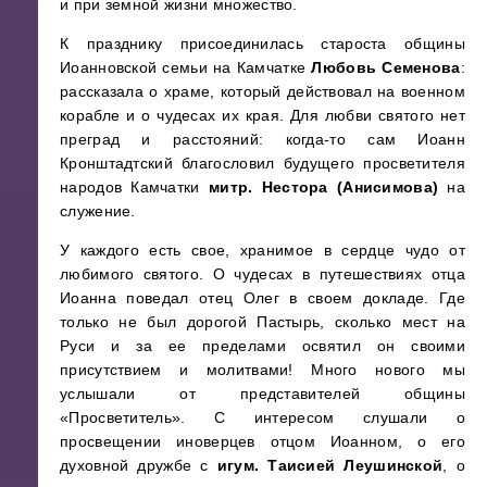
и при земной жизни множество.
К празднику присоединилась староста общины
Иоанновской семьи на Камчатке
Любовь Семенова
:
рассказала о храме, который действовал на военном
корабле и о чудесах их края. Для любви святого нет
преград и расстояний: когда-то сам Иоанн
Кронштадтский благословил будущего просветителя
народов Камчатки
митр. Нестора (Анисимова)
на
служение.
У каждого есть свое, хранимое в сердце чудо от
любимого святого. О чудесах в путешествиях отца
Иоанна поведал отец Олег в своем докладе. Где
только не был дорогой Пастырь, сколько мест на
Руси и за ее пределами освятил он своими
присутствием и молитвами! Много нового мы
услышали от представителей общины
«Просветитель». С интересом слушали о
просвещении иноверцев отцом Иоанном, о его
духовной дружбе с
игум. Таисией Леушинской
, о