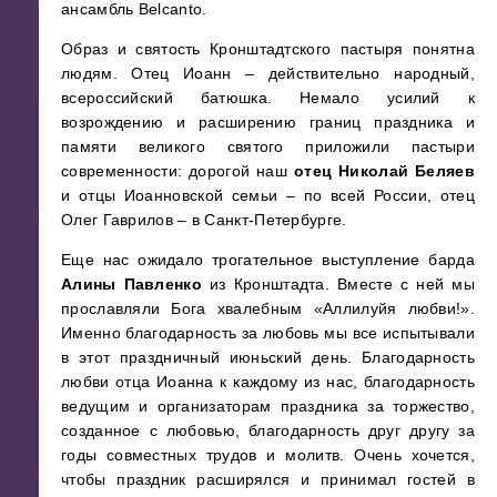
ансамбль Belcanto.
Образ и святость Кронштадтского пастыря понятна
людям. Отец Иоанн – действительно народный,
всероссийский батюшка. Немало усилий к
возрождению и расширению границ праздника и
памяти великого святого приложили пастыри
современности: дорогой наш
отец Николай Беляев
и отцы Иоанновской семьи – по всей России, отец
Олег Гаврилов – в Санкт-Петербурге.
Еще нас ожидало трогательное выступление барда
Алины Павленко
из Кронштадта. Вместе с ней мы
прославляли Бога хвалебным «Аллилуйя любви!».
Именно благодарность за любовь мы все испытывали
в этот праздничный июньский день. Благодарность
любви отца Иоанна к каждому из нас, благодарность
ведущим и организаторам праздника за торжество,
созданное с любовью, благодарность друг другу за
годы совместных трудов и молитв. Очень хочется,
чтобы праздник расширялся и принимал гостей в