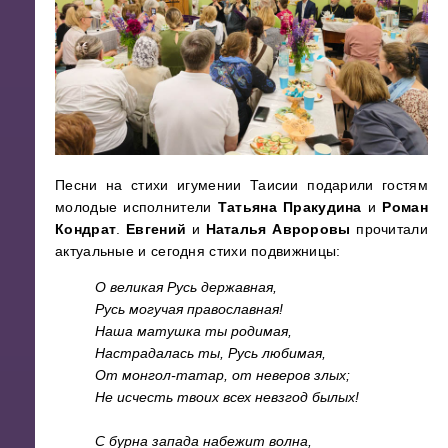
Песни на стихи игумении Таисии подарили гостям
молодые исполнители
Татьяна Пракудина
и
Роман
Кондрат
.
Евгений
и
Наталья Авроровы
прочитали
актуальные и сегодня стихи подвижницы:
О великая Русь державная,
Русь могучая православная!
Наша матушка ты родимая,
Настрадалась ты, Русь любимая,
От монгол-татар, от неверов злых;
Не исчесть твоих всех невзгод былых!
С бурна запада набежит волна,