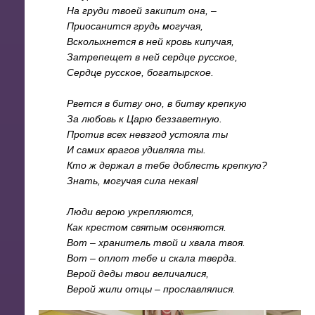
На груди твоей закипит она, –
Приосанится грудь могучая,
Всколыхнется в ней кровь кипучая,
Затрепещет в ней сердце русское,
Сердце русское, богатырское.
Рвется в битву оно, в битву крепкую
За любовь к Царю беззаветную.
Против всех невзгод устояла ты
И самих врагов удивляла ты.
Кто ж держал в тебе доблесть крепкую?
Знать, могучая сила некая!
Люди верою укрепляются,
Как крестом святым осеняются.
Вот – хранитель твой и хвала твоя.
Вот – оплот тебе и скала тверда.
Верой деды твои величалися,
Верой жили отцы – прославлялися.