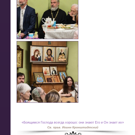
«
Боящимся Господа всегда хорошо: они знают Его и Он знает их»
Св. прав. Иоанн Кронштадтский