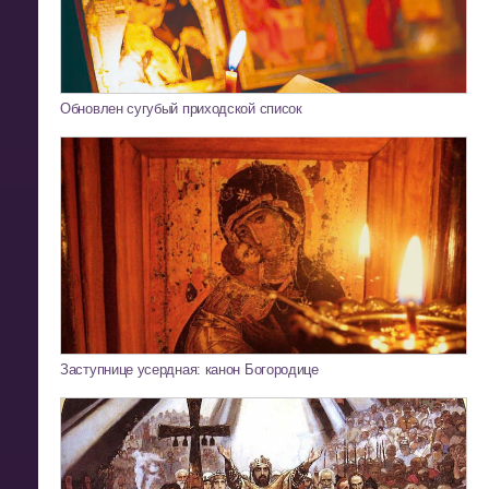
Обновлен сугубый приходской список
Заступнице усердная: канон Богородице