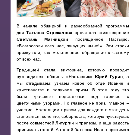
В начале обширной и разнообразной программы
дня
Татьяна Стрекалова
прочитала стихотворение
Светланы Магницкой
, посвященное Пастырю,
«Благослови всех нас, живущих ныне!». Эти строки
прозвучали, как молитвенное обращение к святому
от всех нас.
Традицией стала викторина, которую проводит
руководитель общины «Наставник»
Юрий Гурин
, а
мы отгадываем: узнаем новое об отце Иоанне и
христианстве и получаем призы. В этом году это
были красивые подставочки под горячее с
цветочными узорами. Но главное не приз, главное –
участие. Настоящим призом для каждого в этот день
становится, конечно, соборность, которую чувствуешь
после совместной Литургии и трапезы, и еще радость
принимать гостей. А гостей батюшка Иоанн принимал