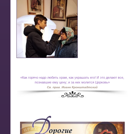
«
Как горячо надо любить храм, как украшать его! И это делают все,
познавшие ему цену; и за них молится Церковь»
Св. прав. Иоанн Кронштадтский