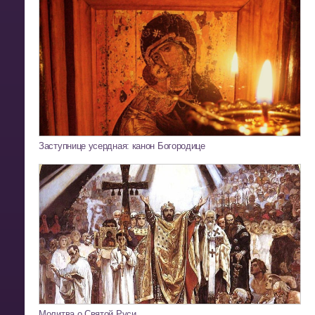
Заступнице усердная: канон Богородице
Молитва о Святой Руси