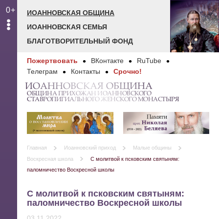
0+
ИОАННОВСКАЯ ОБЩИНА
ИОАННОВСКАЯ СЕМЬЯ
БЛАГОТВОРИТЕЛЬНЫЙ ФОНД
Пожертвовать
ВКонтакте
RuTube
Телеграм
Контакты
Срочно!
ИОАННОВСКАЯ ОБЩИНА
ОБЩИНА ПРИХОЖАН ИОАННОВСКОГО
СТАВРОПИГИАЛЬНОГО ЖЕНСКОГО МОНАСТЫРЯ
Главная
Иоанновский приход
Малые общины
Воскресная школа
С молитвой к псковским святыням:
паломничество Воскресной школы
С молитвой к псковским святыням:
паломничество Воскресной школы
03.11.2022