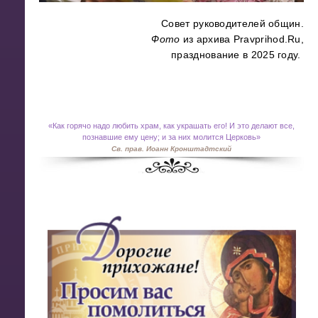
Совет руководителей общин.
Фото
из архива Pravprihod.Ru,
празднование в 2025 году.
«
Как горячо надо любить храм, как украшать его! И это делают все,
познавшие ему цену; и за них молится Церковь»
Св. прав. Иоанн Кронштадтский