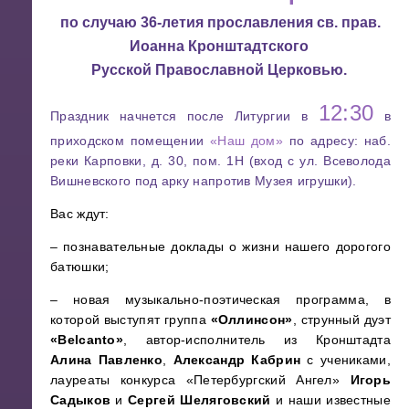
по случаю 36-летия прославления св. прав.
Иоанна Кронштадтского
Русской Православной Церковью.
12:30
Праздник начнется после Литургии в
в
приходском помещении
«Наш дом»
по адресу: наб.
реки Карповки, д. 30, пом. 1Н (вход с ул. Всеволода
Вишневского под арку напротив Музея игрушки).
Вас ждут:
– познавательные доклады о жизни нашего дорогого
батюшки;
– ⁠новая музыкально-поэтическая программа, в
которой выступят группа
«Оллинсон»
, струнный дуэт
«Belcanto»
, автор-исполнитель из Кронштадта
Алина Павленко
,
Александр Кабрин
с учениками,
лауреаты конкурса «Петербургский Ангел»
Игорь
Садыков
и
Сергей Шеляговский
и наши известные