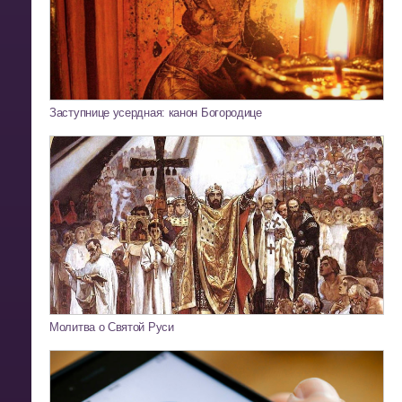
Заступнице усердная: канон Богородице
Молитва о Святой Руси