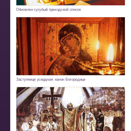
Обновлен сугубый приходской список
Заступнице усердная: канон Богородице