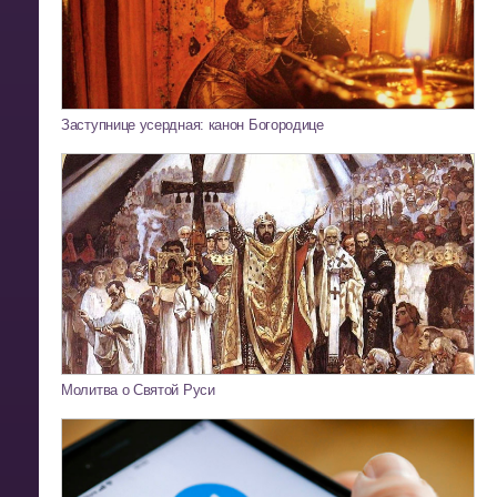
Заступнице усердная: канон Богородице
Молитва о Святой Руси