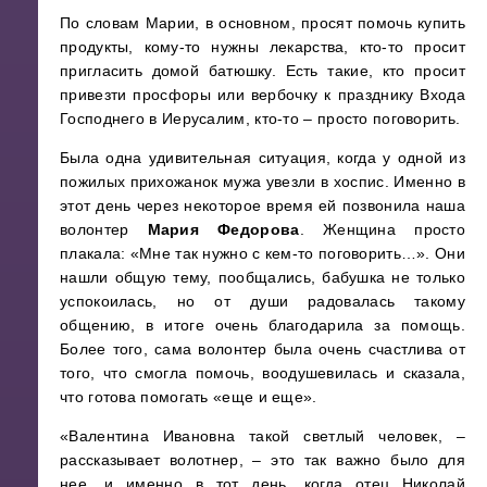
По словам Марии, в основном, просят помочь купить
продукты, кому-то нужны лекарства, кто-то просит
пригласить домой батюшку. Есть такие, кто просит
привезти просфоры или вербочку к празднику Входа
Господнего в Иерусалим, кто-то – просто поговорить.
Была одна удивительная ситуация, когда у одной из
пожилых прихожанок мужа увезли в хоспис. Именно в
этот день через некоторое время ей позвонила наша
волонтер
Мария Федорова
. Женщина просто
плакала: «Мне так нужно с кем-то поговорить…». Они
нашли общую тему, пообщались, бабушка не только
успокоилась, но от души радовалась такому
общению, в итоге очень благодарила за помощь.
Более того, сама волонтер была очень счастлива от
того, что смогла помочь, воодушевилась и сказала,
что готова помогать «еще и еще».
«Валентина Ивановна такой светлый человек, –
рассказывает волотнер, – это так важно было для
нее, и именно в тот день, когда отец Николай