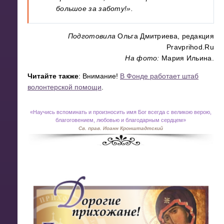
большое за заботу!».
Подготовила
Ольга Дмитриева, редакция
Pravprihod.Ru
На фото:
Мария Ильина.
Читайте также
: Внимание!
В Фонде работает штаб
волонтерской помощи
.
«
Научись вспоминать и произносить имя Бог всегда с великою верою,
благоговением, любовью и благодарным сердцем»
Св. прав. Иоанн Кронштадтский