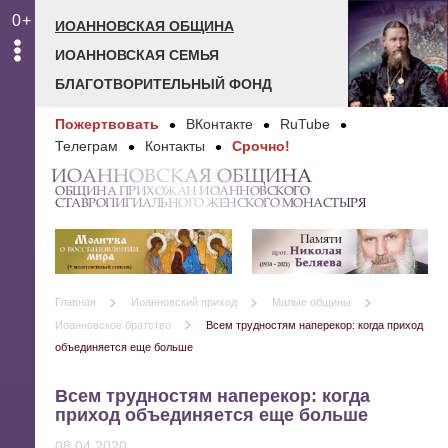
0+
ИОАННОВСКАЯ ОБЩИНА
ИОАННОВСКАЯ СЕМЬЯ
БЛАГОТВОРИТЕЛЬНЫЙ ФОНД
Пожертвовать
ВКонтакте
RuTube
Телеграм
Контакты
Срочно!
ИОАННОВСКАЯ ОБЩИНА
ОБЩИНА ПРИХОЖАН ИОАННОВСКОГО
СТАВРОПИГИАЛЬНОГО ЖЕНСКОГО МОНАСТЫРЯ
Главная
Иоанновский приход
Малые общины
Иоанновское братство
Всем трудностям наперекор: когда приход
объединяется еще больше
Всем трудностям наперекор: когда
приход объединяется еще больше
08.04.2020