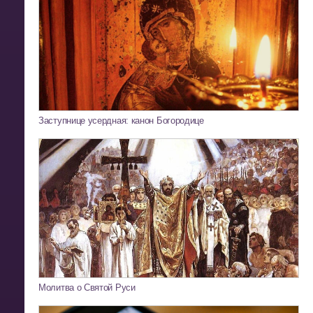
Заступнице усердная: канон Богородице
Молитва о Святой Руси