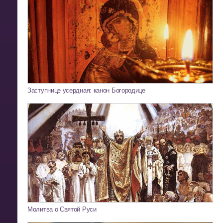
Заступнице усердная: канон Богородице
Молитва о Святой Руси