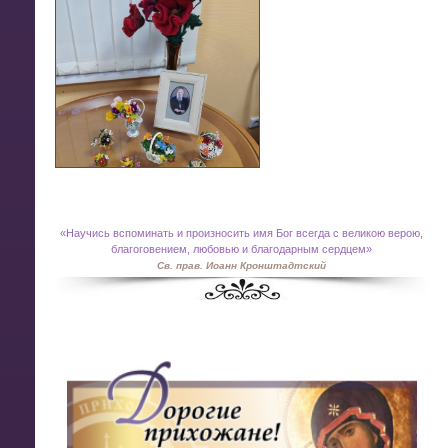
«
Научись вспоминать и произносить имя Бог всегда с великою верою,
благоговением, любовью и благодарным сердцем»
Св. прав. Иоанн Кронштадтский