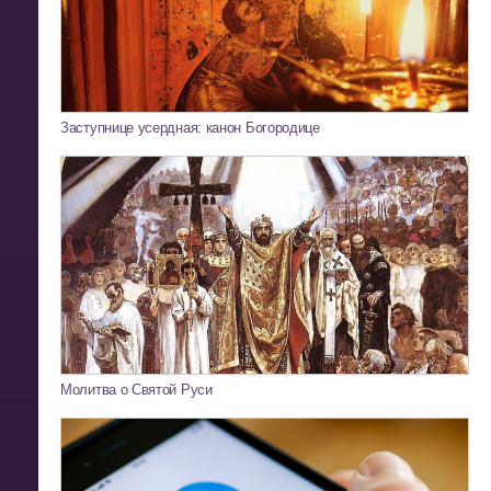
Заступнице усердная: канон Богородице
Молитва о Святой Руси