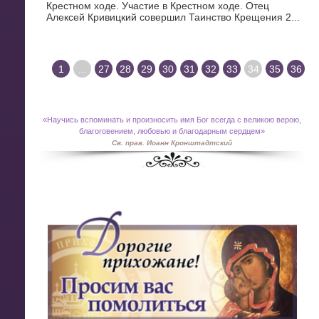
Крестном ходе. Участие в Крестном ходе. Отец
Алексей Кривицкий совершил Таинство Крещения 2...
1
...
27
28
29
30
31
32
33
34
35
36
«
Научись вспоминать и произносить имя Бог всегда с великою верою,
благоговением, любовью и благодарным сердцем»
Св. прав. Иоанн Кронштадтский