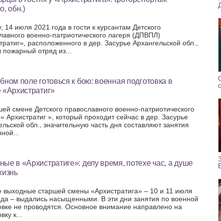
о, обн.)
, 14 июля 2021 года в гости к курсантам Детского
лавного военно-патриотического лагеря (ДПВПЛ)
тратиг», расположенного в дер. Засурье Архангельской обл.,
 пожарный отряд из...
бном поле готовься к бою: военная подготовка в
 «Архистратиг»
шей смене Детского православного военно-патриотического
 « Архистратиг », который проходит сейчас в дер. Засурье
ельской обл., значительную часть дня составляют занятия
ной...
ые в «Архистратиге»: делу время, потехе час, а душе
жизнь
 выходные старшей смены «Архистратига» – 10 и 11 июля
ода – выдались насыщенными. В эти дни занятия по военной
овке не проводятся. Основное внимание направлено на
вку к...