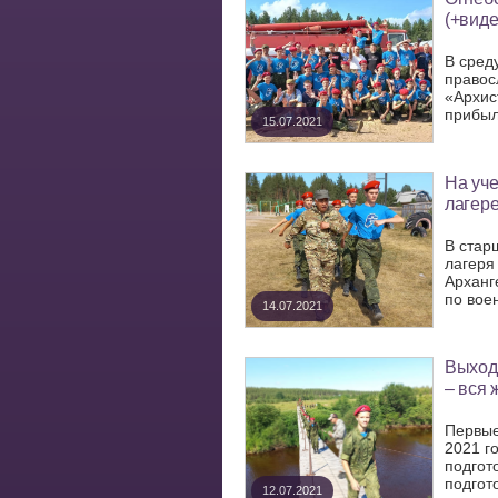
(+виде
В среду
правос
«Архис
прибыл
15.07.2021
На уче
лагере
В стар
лагеря
Арханг
по воен
14.07.2021
Выходн
– вся 
Первые
2021 г
подгот
подгото
12.07.2021