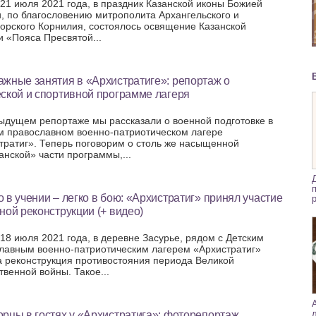
 21 июля 2021 года, в праздник Казанской иконы Божией
, по благословению митрополита Архангельского и
орского Корнилия, состоялось освящение Казанской
и «Пояса Пресвятой...
жные занятия в «Архистратиге»: репортаж о
ской и спортивной программе лагеря
ыдущем репортаже мы рассказали о военной подготовке в
м православном военно-патриотическом лагере
тратиг». Теперь поговорим о столь же насыщенной
анской» части программы,...
 в учении – легко в бою: «Архистратиг» принял участие
ной реконструкции (+ видео)
 18 июля 2021 года, в деревне Засурье, рядом с Детским
лавным военно-патриотическим лагерем «Архистратиг»
 реконструкция противостояния периода Великой
твенной войны. Такое...
рцы в гостях у «Архистратига»: фоторепортаж