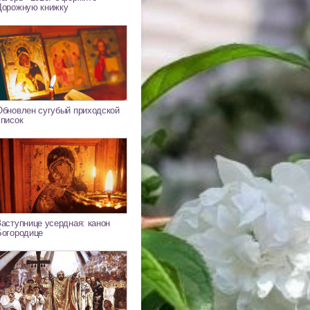
Дорожную книжку
Обновлен сугубый приходской
список
Заступнице усердная: канон
Богородице