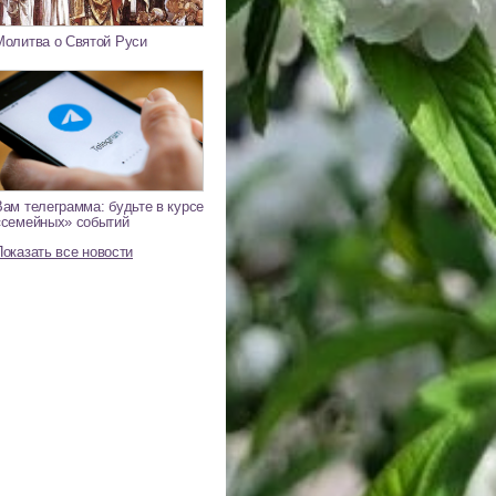
Молитва о Святой Руси
Вам телеграмма: будьте в курсе
«семейных» событий
Показать все новости