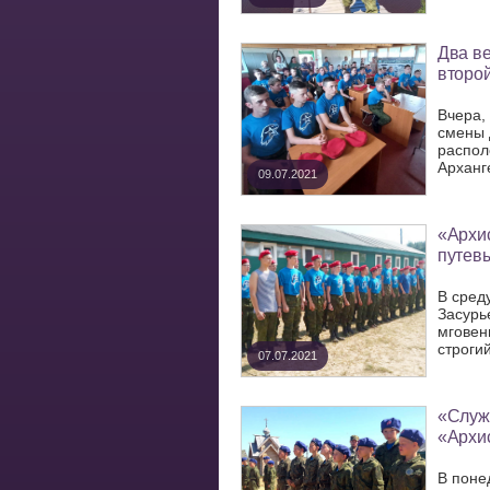
Два ве
второ
Вчера,
смены 
распол
Арханге
09.07.2021
«Архис
путев
В сред
Засурь
мговен
строгий
07.07.2021
«Служи
«Архи
В поне