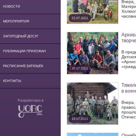
Вчера,
Матери
НОВОСТИ
Холмог
часовн
22.07.2021
МЕРОПРИЯТИЯ
Архива
ЗАГОРОДНЫЙ ДОСУГ
творче
ПУБЛИКАЦИИ ПРИХОЖАН
В пред
Детско
«Архис
«гражд
РАСПИСАНИЕ БАТЮШЕК
20.07.2021
КОНТАКТЫ
Тяжело
в воен
Разработано в
Вчера,
правос
прошла
Отечес
19.07.2021
Огнебо