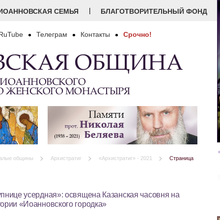
|
ИОАННОВСКАЯ СЕМЬЯ
БЛАГОТВОРИТЕЛЬНЫЙ ФОНД
RuTube
Телеграм
Контакты
Срочно!
ВСКАЯ ОБЩИНА
 ИОАННОВСКОГО
О ЖЕНСКОГО МОНАСТЫРЯ
алые общины
Архистратиг
«Архистратиг» - 2021
Страница
пнице усердная»: освящена Казанская часовня на
тории «Иоанновского городка»