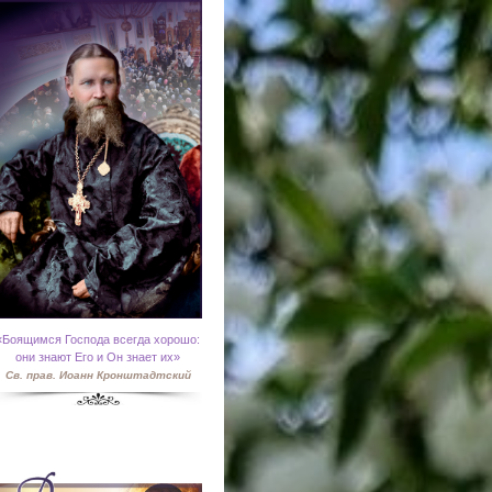
«
Боящимся Господа всегда хорошо:
они знают Его и Он знает их»
Св. прав. Иоанн Кронштадтский