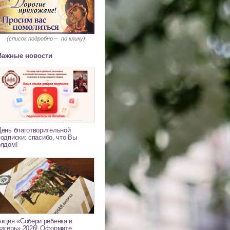
(список подробно –
по клику)
Важные новости
День благотворительной
подписки: спасибо, что Вы
рядом!
Акция «Собери ребенка в
лагерь» 2026! Оформите