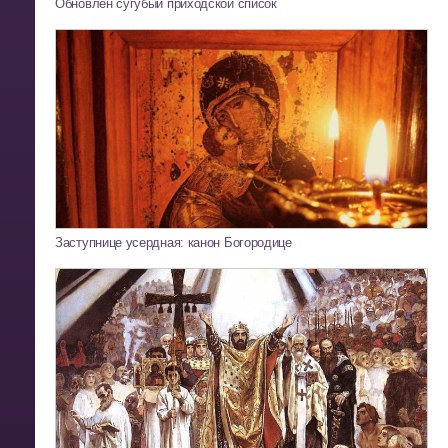
Обновлен сугубый приходской список
Заступнице усердная: канон Богородице