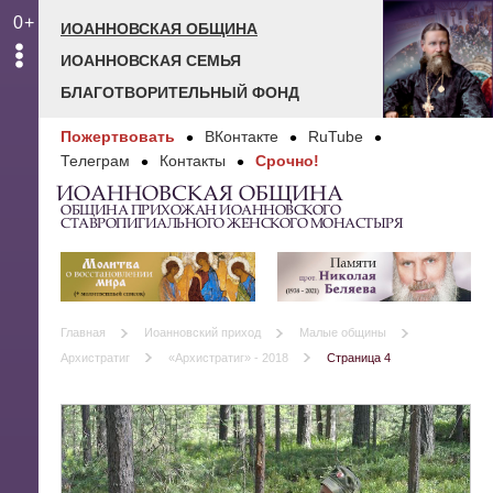
0+
ИОАННОВСКАЯ ОБЩИНА
ИОАННОВСКАЯ СЕМЬЯ
БЛАГОТВОРИТЕЛЬНЫЙ ФОНД
Пожертвовать
ВКонтакте
RuTube
Телеграм
Контакты
Срочно!
ИОАННОВСКАЯ ОБЩИНА
ОБЩИНА ПРИХОЖАН ИОАННОВСКОГО
СТАВРОПИГИАЛЬНОГО ЖЕНСКОГО МОНАСТЫРЯ
Главная
Иоанновский приход
Малые общины
Архистратиг
«Архистратиг» - 2018
Страница 4