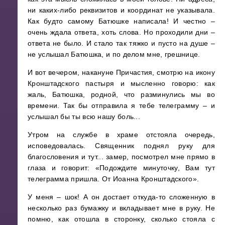
ни каких-либо реквизитов и координат не указывала.
Как будто самому Батюшке написала! И честно –
очень ждала ответа, хоть слова. Но проходили дни –
ответа не было. И стало так тяжко и пусто на душе –
не услышал Батюшка, и по делом мне, грешнице.
И вот вечером, накануне Причастия, смотрю на икону
Кронштадского пастыря и мысленно говорю: как
жаль, Батюшка, родной, что разминулись мы во
времени. Так бы отправила я тебе телеграмму – и
услышал бы ты всю нашу боль...
Утром на службе в храме отстояла очередь,
исповедовалась. Священник поднял руку для
благословения и тут... замер, посмотрел мне прямо в
глаза и говорит: «Подождите минуточку, Вам тут
телеграмма пришла. От Иоанна Кронштадского».
У меня – шок! А он достает откуда-то сложенную в
несколько раз бумажку и вкладывает мне в руку. Не
помню, как отошла в сторонку, сколько стояла с