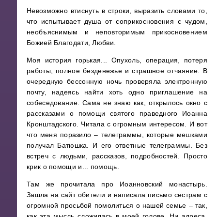
Невозможно втиснуть в строки, выразить словами то,
что испытывает душа от соприкосновения с чудом,
необъяснимым и неповторимым прикосновением
Божией Благодати, Любви.
Моя история горькая... Опухоль, операция, потеря
работы, полное безденежье и страшное отчаяние. В
очередную бессонную ночь проверяла электронную
почту, надеясь найти хоть одно приглашение на
собеседование. Сама не знаю как, открылось окно с
рассказами о помощи святого праведного Иоанна
Кронштадского. Читала с огромным интересом. И вот
что меня поразило – телеграммы, которые мешками
получал Батюшка. И его ответные телеграммы. Без
встреч с людьми, рассказов, подробностей. Просто
крик о помощи и... помощь.
Там же прочитала про Иоанновский монастырь.
Зашла на сайт обители и написала письмо сестрам с
огромной просьбой помолиться о нашей семье – так,
как эта мысль сложилась в моей голове. Ни адреса,