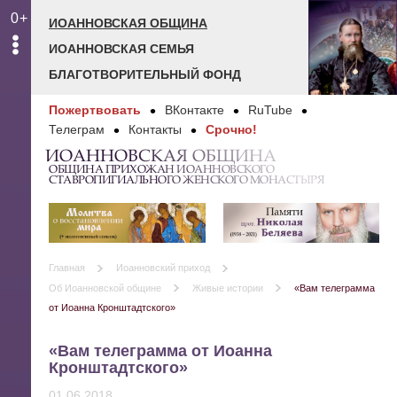
0+
ИОАННОВСКАЯ ОБЩИНА
ИОАННОВСКАЯ СЕМЬЯ
БЛАГОТВОРИТЕЛЬНЫЙ ФОНД
Пожертвовать
ВКонтакте
RuTube
Телеграм
Контакты
Срочно!
ИОАННОВСКАЯ ОБЩИНА
ОБЩИНА ПРИХОЖАН ИОАННОВСКОГО
СТАВРОПИГИАЛЬНОГО ЖЕНСКОГО МОНАСТЫРЯ
Главная
Иоанновский приход
Об Иоанновской общине
Живые истории
«Вам телеграмма
от Иоанна Кронштадтского»
«Вам телеграмма от Иоанна
Кронштадтского»
01.06.2018