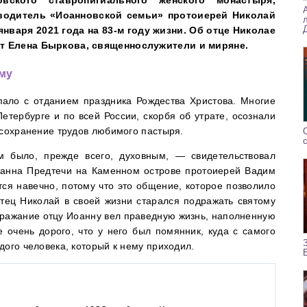
вского ставропигиального женского монастыря,
водитель «Иоанновской семьи» протоиерей Николай
января 2021 года на 83-м году жизни. Об отце Николае
т Елена Быркова, священнослужители и миряне.
му
ало с отданием праздника Рождества Христова. Многие
етербурге и по всей России, скорбя об утрате, осознали
 сохранение трудов любимого пастыря.
было, прежде всего, духовным, — свидетельствовал
оанна Предтечи на Каменном острове протоиерей Вадим
ся навечно, потому что это общение, которое позволило
Отец Николай в своей жизни старался подражать святому
дражание отцу Иоанну вел праведную жизнь, наполненную
 очень дорого, что у него был помянник, куда с самого
дого человека, который к нему приходил.