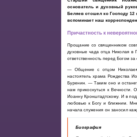
Старший священник Иоанно
основатель и духовный руко
Беляев отошел ко Господу 12 
вспоминает наш корреспонден
Причастность к невероятно
Прощание со священником совп
духовные чада отца Николая в П
ответственность перед Богом за
— Общение с отцом Николаем 
настоятель храма Рождества И
Буренин. — Таким оно и останет
нам прикоснуться к Вечности. 
Иоанну Кронштадтскому. И в по
любовью к Богу и ближним. Мне
начала служения он заносил каж
Биография