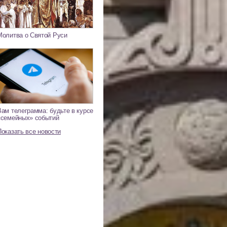
Молитва о Святой Руси
Вам телеграмма: будьте в курсе
«семейных» событий
Показать все новости