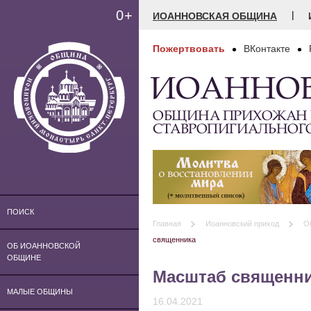
0+
|
ИОАННОВСКАЯ ОБЩИНА
Пожертвовать
ВКонтакте
ИОАННО
ОБЩИНА ПРИХОЖАН
СТАВРОПИГИАЛЬНОГ
ПОИСК
Главная
Иоанновский приход
О
священника
ОБ ИОАННОВСКОЙ
ОБЩИНЕ
Масштаб священн
МАЛЫЕ ОБЩИНЫ
16.04.2021