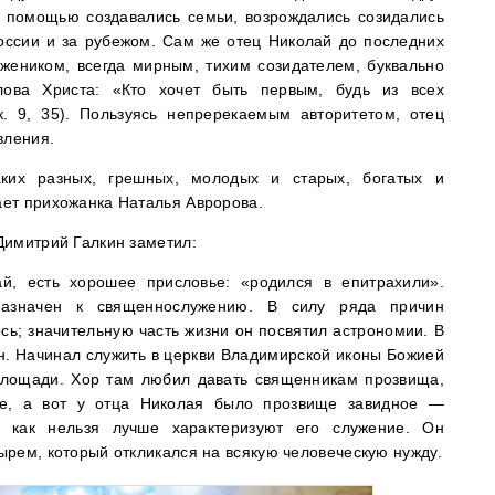
го помощью создавались семьи, возрождались созидались
оссии и за рубежом. Сам же отец Николай до последних
жеником, всегда мирным, тихим созидателем, буквально
ова Христа: «Кто хочет быть первым, будь из всех
. 9, 35). Пользуясь непререкаемым авторитетом, отец
вления.
х разных, грешных, молодых и старых, богатых и
ет прихожанка Наталья Авророва.
Димитрий Галкин заметил:
й, есть хорошее присловье: «родился в епитрахили».
назначен к священнослужению. В силу ряда причин
сь; значительную часть жизни он посвятил астрономии. В
н. Начинал служить в церкви Владимирской иконы Божией
площади. Хор там любил давать священникам прозвища,
е, а вот у отца Николая было прозвище завидное —
 как нельзя лучше характеризуют его служение. Он
рем, который откликался на всякую человеческую нужду.