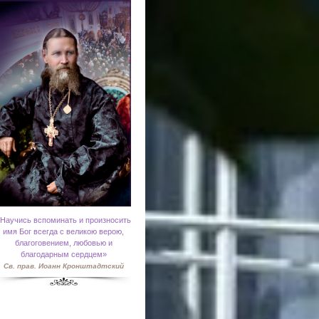
Научись вспоминать и произносить
имя Бог всегда с великою верою,
благоговением, любовью и
благодарным сердцем»
Св. прав. Иоанн Кронштадтский