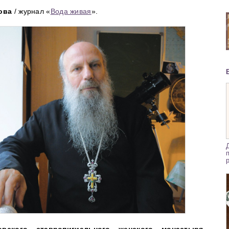
ова
/ журнал «
Вода живая
».