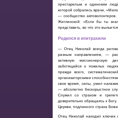
престарелым и одиноким людя
которой собрались врачи, «Мил
— сообщество автоволонтеров.
Жиглинской: «Если бы ты знал
представить, во что это выльется
Родился в епитрахили
— Отец Николай всегда ратов
разным направлениям, — рас
активную миссионерскую де
заботящейся о пожилых людях
прежде всего, систематическ
организаторскими способностями
свое время, силы, умел налажи
— абсолютно бескорыстное служ
Служил со страхом и трепето
доверительно обращаясь к Богу.
Церкви, подлинного страха Божи
Отец Николай находил ключик 