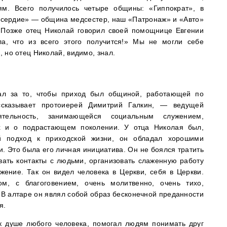
м. Всего получилось четыре общины: «Гиппократ», в
осердие» — община медсестер, наш «Патронаж» и «Авто»
 Позже отец Николай говорил своей помощнице Евгении
а, что из всего этого получится!» Мы не могли себе
, но отец Николай, видимо, знал.
ал за то, чтобы приход был общиной, работающей по
сказывает протоиерей Димитрий Галкин, — ведущей
ятельность, занимающейся социальным служением,
 и о подрастающем поколении. У отца Николая был,
ий подход к приходской жизни, он обладал хорошими
. Это была его личная инициатива. Он не боялся тратить
вать контакты с людьми, организовать слаженную работу
ение. Так он видел человека в Церкви, себя в Церкви.
м, с благоговением, очень молитвенно, очень тихо,
 В алтаре он являл собой образ бесконечной преданности
я.
к душе любого человека, помогал людям понимать друг