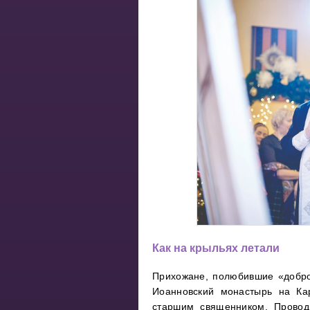
Как на крыльях летали
Прихожане, полюбившие «добро
Иоанновский монастырь на Ка
старшим священником. Проводи