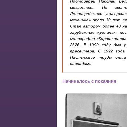
Протоиерей Николай Бел
священника. По оконч
Ленинградского универси
механика» около 30 лет т
Стал автором более 40 на
зарубежных журналах, по
монографии «Короткоперио
2626. В 1990 году был 
пресвитера. С 1992 года
Пастырские труды отца
наградами.
Начиналось с покаяния