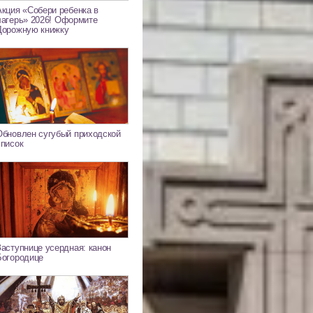
Акция «Собери ребенка в
лагерь» 2026! Оформите
Дорожную книжку
Обновлен сугубый приходской
список
Заступнице усердная: канон
Богородице