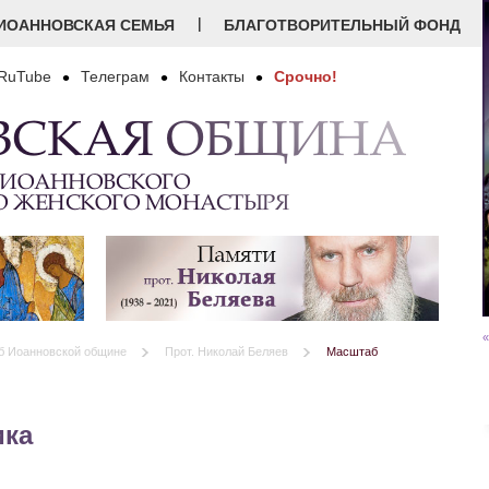
|
ИОАННОВСКАЯ СЕМЬЯ
БЛАГОТВОРИТЕЛЬНЫЙ ФОНД
RuTube
Телеграм
Контакты
Срочно!
ВСКАЯ ОБЩИНА
 ИОАННОВСКОГО
О ЖЕНСКОГО МОНАСТЫРЯ
«
б Иоанновской общине
Прот. Николай Беляев
Масштаб
ика