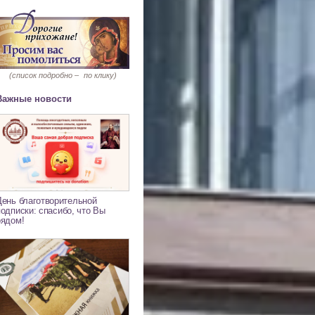
(список подробно –
по клику)
Важные новости
День благотворительной
подписки: спасибо, что Вы
рядом!