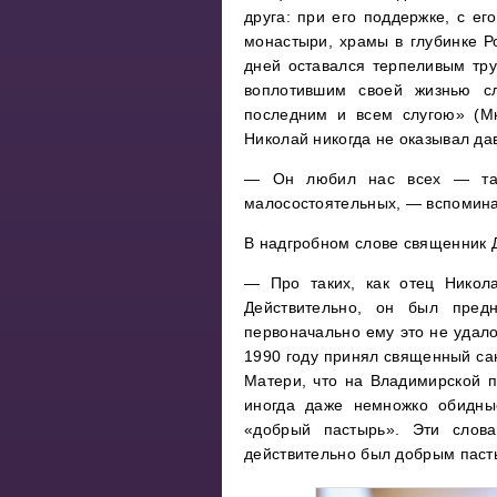
друга: при его поддержке, с е
монастыри, храмы в глубинке Р
дней оставался терпеливым тру
воплотившим своей жизнью сл
последним и всем слугою» (Мк
Николай никогда не оказывал да
— Он любил нас всех — таки
малосостоятельных, — вспомина
В надгробном слове священник 
— Про таких, как отец Никола
Действительно, он был пред
первоначально ему это не удало
1990 году принял священный са
Матери, что на Владимирской 
иногда даже немножко обидны
«добрый пастырь». Эти слова
действительно был добрым пасты