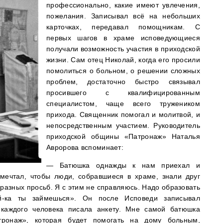
профессионально, какие имеют увлечения,
пожелания. Записывал всё на небольших
карточках, передавал помощникам. С
первых шагов в храме исповедующиеся
получали возможность участия в приходской
жизни. Сам отец Николай, когда его просили
помолиться о больном, о решении сложных
проблем, достаточно быстро связывал
просившего с квалифицированным
специалистом, чаще всего тружеником
прихода. Священник помогал и молитвой, и
непосредственным участием. Руководитель
приходской общины «Патронаж» Наталья
Авророва вспоминает:
— Батюшка однажды к нам приехал и
 мечтал, чтобы люди, собравшиеся в храме, знали друг
 разных просьб. Я с этим не справляюсь. Надо образовать
ай-ка ты займешься». Он после Исповеди записывал
 каждого человека писала анкету. Мне самой батюшка
тронаж», которая будет помогать на дому больным,