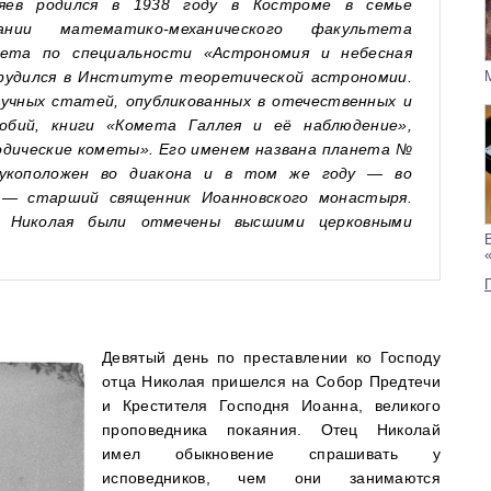
яев родился в 1938 году в Костроме в семье
ании математико-механического факультета
тета по специальности «Астрономия и небесная
рудился в Институте теоретической астрономии.
учных статей, опубликованных в отечественных и
собий, книги «Комета Галлея и её наблюдение»,
дические кометы». Его именем названа планета №
рукоположен во диакона и в том же году — во
 — старший священник Иоанновского монастыря.
 Николая были отмечены высшими церковными
Девятый день по преставлении ко Господу
отца Николая пришелся на Собор Предтечи
и Крестителя Господня Иоанна, великого
проповедника покаяния. Отец Николай
имел обыкновение спрашивать у
исповедников, чем они занимаются