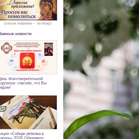
(список подробно –
по клику)
Важные новости
День благотворительной
подписки: спасибо, что Вы
рядом!
Акция «Собери ребенка в
лагерь» 2026! Оформите