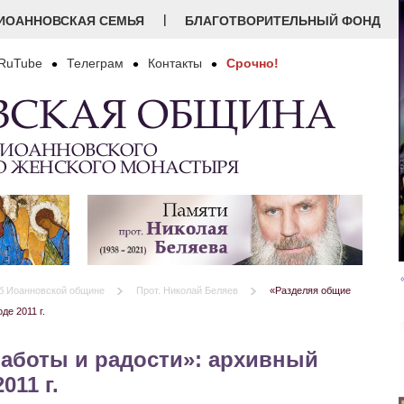
|
ИОАННОВСКАЯ СЕМЬЯ
БЛАГОТВОРИТЕЛЬНЫЙ ФОНД
RuTube
Телеграм
Контакты
Срочно!
ВСКАЯ ОБЩИНА
 ИОАННОВСКОГО
О ЖЕНСКОГО МОНАСТЫРЯ
б Иоанновской общине
Прот. Николай Беляев
«Разделяя общие
де 2011 г.
заботы и радости»: архивный
011 г.