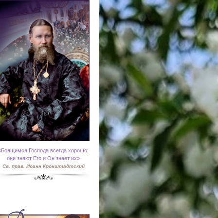
«
Боящимся Господа всегда хорошо:
они знают Его и Он знает их»
Св. прав. Иоанн Кронштадтский