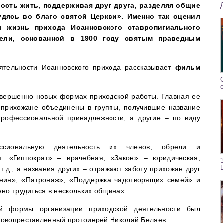
ность жить, поддерживая друг друга, разделяя общие
удясь во благо святой Церкви». Именно так оценил
 жизнь прихода Иоанновского ставропигиального
тели, основанной в 1900 году святым праведным
ятельности Иоанновского прихода рассказывает
фильм
совершенно новых формах приходской работы. Главная ее
о прихожане объединены в группы, получившие название
рофессиональной принадлежности, а другие – по виду
ссиональную деятельность их членов, обрели и
я: «Гиппократ» – врачебная, «Закон» – юридическая,
т.д., а названия других – отражают заботу прихожан друг
нин», «Патронаж», «Поддержка чадотворящих семей» и
но трудиться в нескольких общинах.
ой формы организации приходской деятельности был
новопреставленный протоиерей Николай Беляев.