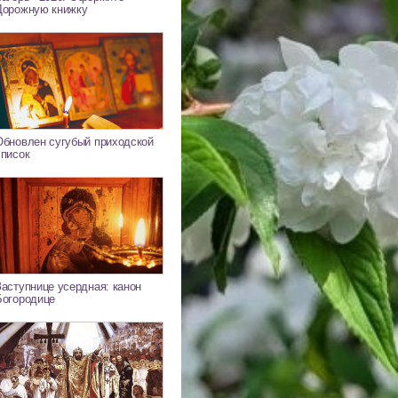
Дорожную книжку
Обновлен сугубый приходской
список
Заступнице усердная: канон
Богородице