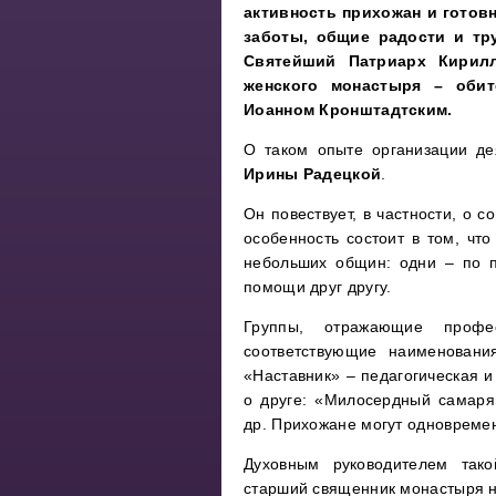
активность прихожан и готов
заботы, общие радости и тр
Святейший Патриарх Кирилл
женского монастыря – оби
Иоанном Кронштадтским.
О таком опыте организации де
Ирины Радецкой
.
Он повествует, в частности, о 
особенность состоит в том, чт
небольших общин: одни – по п
помощи друг другу.
Группы, отражающие профе
соответствующие наименовани
«Наставник» – педагогическая и 
о друге: «Милосердный самаря
др. Прихожане могут одновремен
Духовным руководителем так
старший священник монастыря 