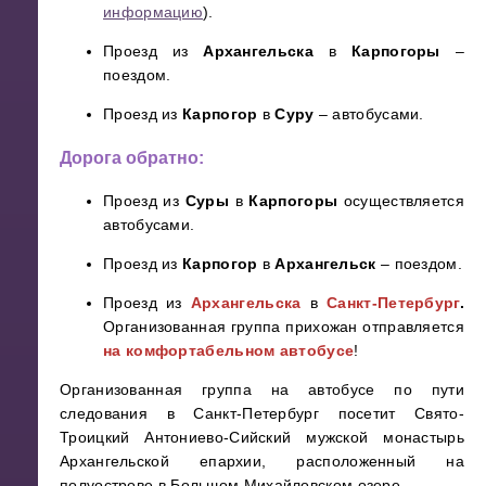
информацию
).
Проезд из
Архангельска
в
Карпогоры
–
поездом.
Проезд из
Карпогор
в
Суру
– автобусами.
Дорога обратно:
Проезд из
Суры
в
Карпогоры
осуществляется
автобусами.
Проезд из
Карпогор
в
Архангельск
– поездом.
Проезд из
Архангельска
в
Санкт-Петербург
.
Организованная группа прихожан отправляется
на комфортабельном автобусе
!
Организованная группа на автобусе по пути
следования в Санкт-Петербург посетит Свято-
Троицкий Антониево-Сийский мужской монастырь
Архангельской епархии, расположенный на
полуострове в Большом Михайловском озере.