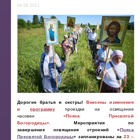
05.06.2021
Дорогие братья и сестры!
Внесены изменения
в
программу
проездки на освящение
часовен
«Пояса Пресвятой
Богородицы».
Мероприятия
по
завершение освящения строений «
Пояса
Пресвятой Богородицы
» запланированы на
23 –