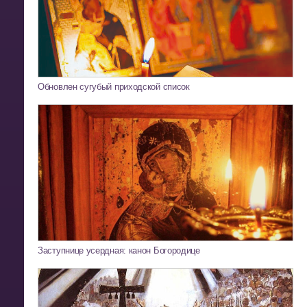
Обновлен сугубый приходской список
Заступнице усердная: канон Богородице