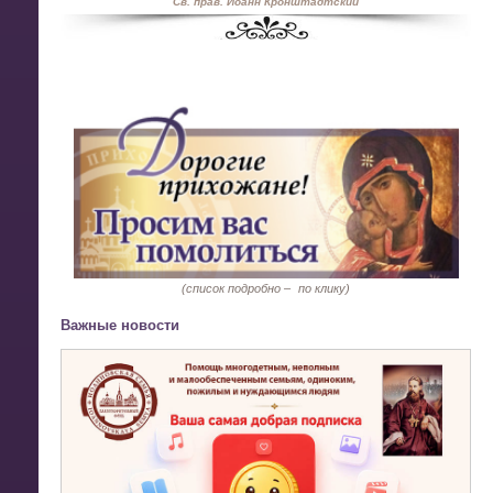
Св. прав. Иоанн Кронштадтский
(список подробно –
по клику)
Важные новости