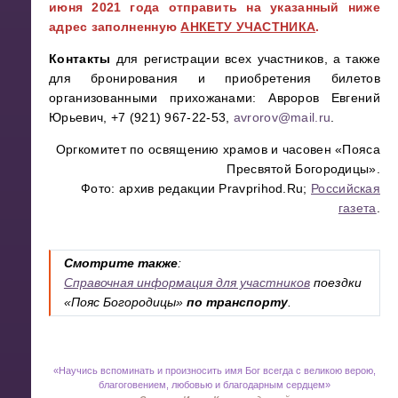
июня 2021 года отправить на указанный ниже
адрес заполненную
АНКЕТУ УЧАСТНИКА
.
Контакты
для регистрации всех участников, а также
для бронирования и приобретения билетов
организованными прихожанами:
Авроров Евгений
Юрьевич, +7 (921) 967-22-53,
avrorov@mail.ru
.
Оргкомитет по освящению храмов и часовен «Пояса
Пресвятой Богородицы».
Фото: архив редакции Pravprihod.Ru;
Российская
газета
.
Смотрите также
:
Справочная информация для участников
поездки
«Пояс Богородицы»
по транспорту
.
«
Научись вспоминать и произносить имя Бог всегда с великою верою,
благоговением, любовью и благодарным сердцем»