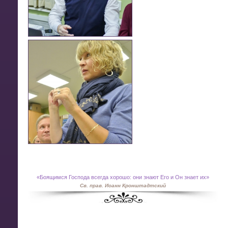
«
Боящимся Господа всегда хорошо: они знают Его и Он знает их»
Св. прав. Иоанн Кронштадтский