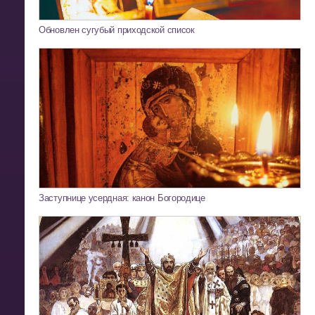
Обновлен сугубый приходской список
Заступнице усердная: канон Богородице