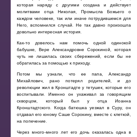
которая наряду с другими создана и действует
молитвами отца Николая, Промысла Божьего о
каждом человеке, так или иначе потрудившемся для
Него, вспомнился случай. Не так давно произошла
довольно интересная история.
Как-то довелось нам помочь одной одинокой
бабушке, Вере Александровне Сорокиной, которая
чуть не лишилась своих сбережений, если бы не
обратилась за помощью к приходу.
Потом мы узнали, что ее папа, Александр
Михайлович, рано потерял родителей, и до
революции жил в Кронштадте у тетушек, которые его
воспитывали. Именно он ухаживал за говорящим
скворцом, который был у отца Иоанна
Кронштадтского. Когда батюшка уезжал в Суру, он
отдавал его юному Саше Сорокину, вместе с клеткой,
на попечение.
Через много-много лет его дочь оказалась одна в