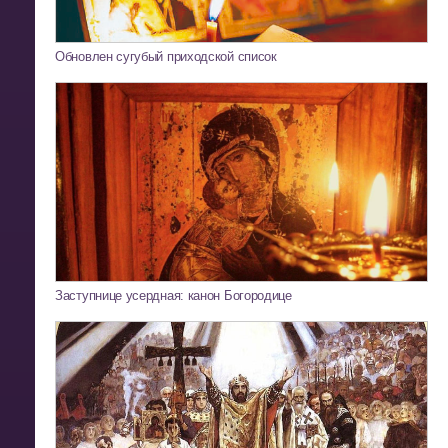
Обновлен сугубый приходской список
Заступнице усердная: канон Богородице