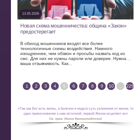
13.05.2026
Новая схема мошенничества: община «Закон»
предостерегает
В обиход мошенников входят все более
технологичные схемы воздействия. Намного
изощреннее, чем обзвон и просьбы назвать код из
смс. Для них не нужны пароли или доверие. Нужна…
ваша отзывчивость. Как...
1
2
3
4
5
6
7
8
9
10
...
229
«
Так как Бог есть жизнь, а болезни и недуги суть уклонения от жизни, то
одно прикосновение к нам источной, первой Жизни исцеляет их»
Св. прав. Иоанн Кронштадтский