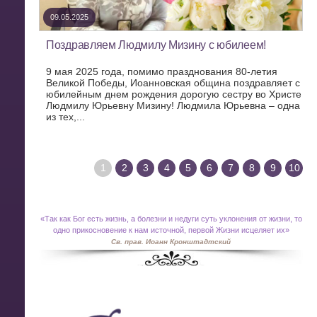
09.05.2025
Поздравляем Людмилу Мизину с юбилеем!
9 мая 2025 года, помимо празднования 80-летия
Великой Победы, Иоанновская община поздравляет с
юбилейным днем рождения дорогую сестру во Христе
Людмилу Юрьевну Мизину! Людмила Юрьевна – одна
из тех,...
1
2
3
4
5
6
7
8
9
10
«
Так как Бог есть жизнь, а болезни и недуги суть уклонения от жизни, то
одно прикосновение к нам источной, первой Жизни исцеляет их»
Св. прав. Иоанн Кронштадтский