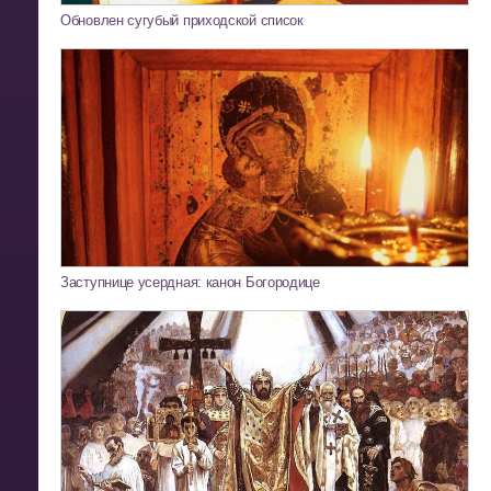
Обновлен сугубый приходской список
Заступнице усердная: канон Богородице