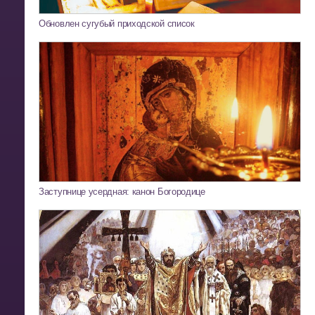
Обновлен сугубый приходской список
Заступнице усердная: канон Богородице