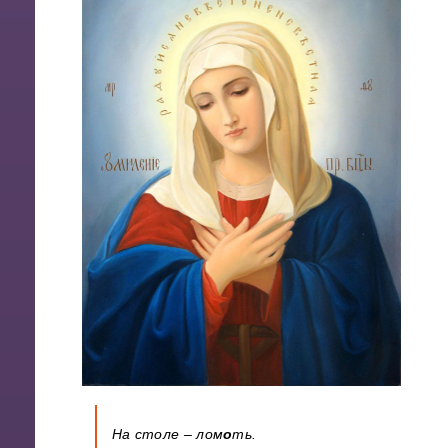
На столе – лом
о
ть.