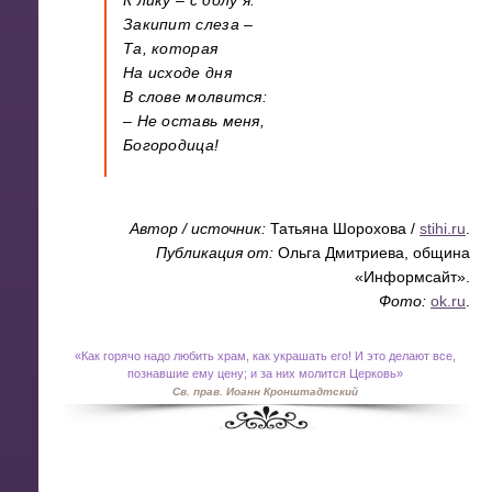
Закипит слеза –
Та, которая
На исходе дня
В слове молвится:
– Не оставь меня,
Богородица!
Автор / источник:
Татьяна Шорохова
/
stihi.ru
.
Публикация от:
Ольга Дмитриева, община
«Информсайт».
Фото:
ok.ru
.
«
Как горячо надо любить храм, как украшать его! И это делают все,
познавшие ему цену; и за них молится Церковь»
Св. прав. Иоанн Кронштадтский