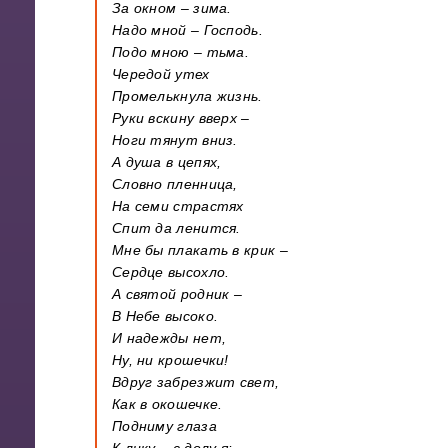
За окном – зима.
Надо мной – Господь.
Подо мною – тьма.
Чередой утех
Промелькнула жизнь.
Руки вскину вверх –
Ноги тянут вниз.
А душа в цепях,
Словно пленница,
На семи страстях
Спит да ленится.
Мне бы плакать в крик –
Сердце высохло.
А святой родник –
В Небе высоко.
И надежды нет,
Ну, ни крошечки!
Вдруг забрезжит свет,
Как в окошечке.
Подниму глаза
К лику – с долу я: