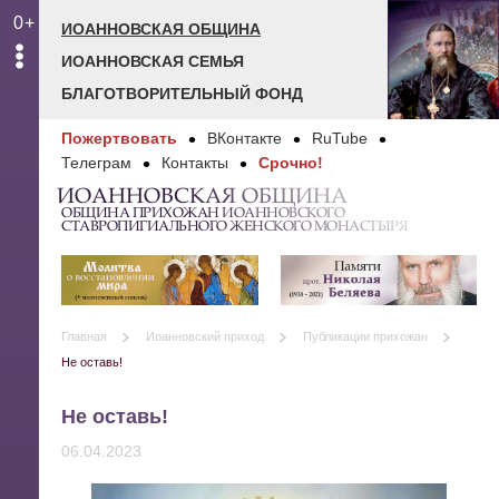
0+
ИОАННОВСКАЯ ОБЩИНА
ИОАННОВСКАЯ СЕМЬЯ
БЛАГОТВОРИТЕЛЬНЫЙ ФОНД
Пожертвовать
ВКонтакте
RuTube
Телеграм
Контакты
Срочно!
ИОАННОВСКАЯ ОБЩИНА
ОБЩИНА ПРИХОЖАН ИОАННОВСКОГО
СТАВРОПИГИАЛЬНОГО ЖЕНСКОГО МОНАСТЫРЯ
Главная
Иоанновский приход
Публикации прихожан
Не оставь!
Не оставь!
06.04.2023