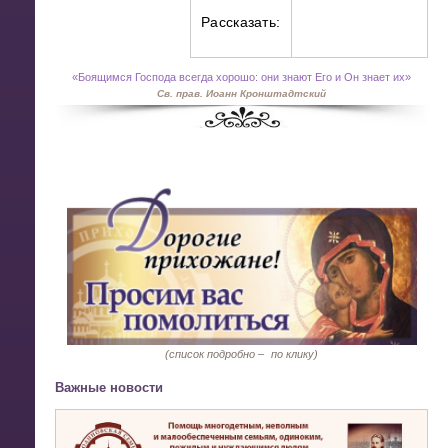
Рассказать:
«
Боящимся Господа всегда хорошо: они знают Его и Он знает их»
Св. прав. Иоанн Кронштадтский
(список подробно –
по клику)
Важные новости