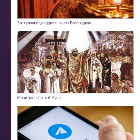
Заступнице усердная: канон Богородице
Молитва о Святой Руси