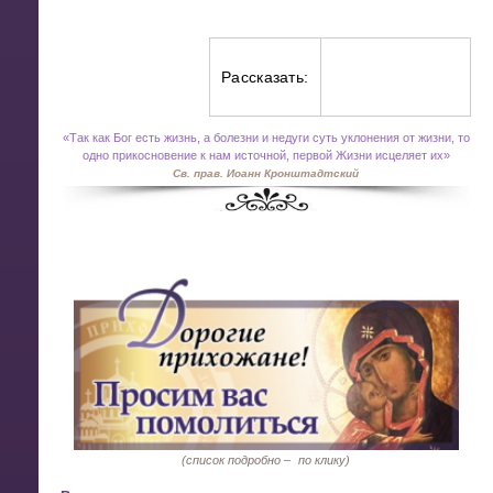
Рассказать:
«
Так как Бог есть жизнь, а болезни и недуги суть уклонения от жизни, то
одно прикосновение к нам источной, первой Жизни исцеляет их»
Св. прав. Иоанн Кронштадтский
(список подробно –
по клику)