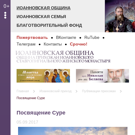
0+
ИОАННОВСКАЯ ОБЩИНА
ИОАННОВСКАЯ СЕМЬЯ
БЛАГОТВОРИТЕЛЬНЫЙ ФОНД
Пожертвовать
ВКонтакте
RuTube
Телеграм
Контакты
Срочно!
ИОАННОВСКАЯ ОБЩИНА
ОБЩИНА ПРИХОЖАН ИОАННОВСКОГО
СТАВРОПИГИАЛЬНОГО ЖЕНСКОГО МОНАСТЫРЯ
Главная
Иоанновский приход
Публикации прихожан
Посвящение Суре
Посвящение Суре
05.09.2017