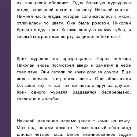
их глянцевой оболочке. Одну большую пурпурную
ягоду, величиной почти с вишенку, Николай сорвал.
Нижняя часть ягоды, которая соприкасалась с мхом,
отличалась по цвету. Она была розовой. Николай
бросил ягоду в рот. Клюква лопнула между зубов, и
кислый сок растёкся во рту, защипал нёбо и язык.
Крик журавля не прекращался. Через полчаса
Николай вновь посмотрел вверх и заметил в небе
трёх птиц. Они летали по кругу друг за другом. Ещё
через полчаса птиц стало шесть. Они образовали
большой круг и всё так же летали друг за другом.
Крик одного журавля раздавался беспрерывно,
тревожно и жалобно.
Николай медленно перемещался с кочки на кочку.
Мох под ногами хлюпал. Утомительный сбор ягод
длился четыре часа. Белое эмалированное ведро