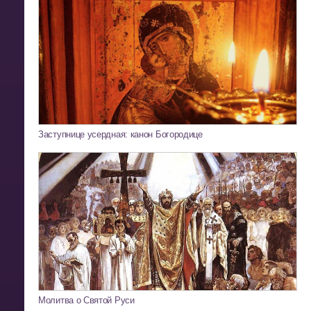
Заступнице усердная: канон Богородице
Молитва о Святой Руси