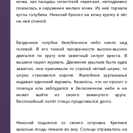
кочка, как панцирь гигантской черепахи, неподвижно
покоилась в окружении мелких кочек. Из неё торчали
кусты голубики. Николай бросил на кочку куртку и лёг
на неё спиной.
Бездонное голубое безоблачное небо сияло над
головой. В его тонкой прозрачности высоко-высоко
двигался по кругу еле заметный силуэт креста. В
вышине парил журавль. Движение крыльев было едва
заметно, они принимали то строгий чёткий штрих, то
штрих становился короче. Жалобное курлыканье
издавал одинокий журавль. Казалось, что он просит о
помощи или заблудился в бесконечном небе и не
может выйти из своего замкнутого круга.
Беспокойный полёт птицы продолжался долго.
Николай поднялся со своего островка. Крепкие
красные ягоды лежали во мху. Солнце отражалось на