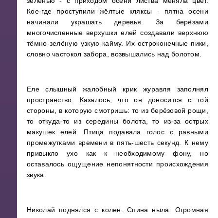
зеленью - с приходом осени листва меняла цвет.
Кое-где проступили жёлтые кляксы - пятна осени
начинали украшать деревья. За берёзами
многочисленные верхушки елей создавали верхнюю
тёмно-зелёную узкую кайму. Их остроконечные пики,
словно частокол забора, возвышались над болотом.
Еле слышный жалобный крик журавля заполнял
пространство. Казалось, что он доносится с той
стороны, в которую смотришь: то из берёзовой рощи,
то откуда-то из середины болота, то из-за острых
макушек елей. Птица подавала голос с равными
промежутками времени в пять-шесть секунд. К нему
привыкло ухо как к необходимому фону, но
оставалось ощущение непонятности происхождения
звука.
Николай поднялся с колен. Спина ныла. Огромная