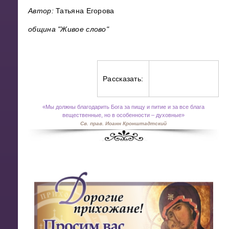
Автор:
Татьяна Егорова
община "Живое слово"
Рассказать:
«
Мы должны благодарить Бога за пищу и питие и за все блага
вещественные, но в особенности – духовные»
Св. прав. Иоанн Кронштадтский