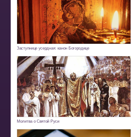
Заступнице усердная: канон Богородице
Молитва о Святой Руси