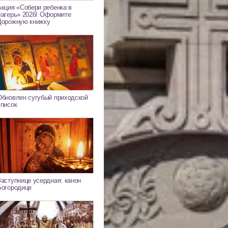
Акция «Собери ребенка в
лагерь» 2026! Оформите
Дорожную книжку
Обновлен сугубый приходской
список
Заступнице усердная: канон
Богородице