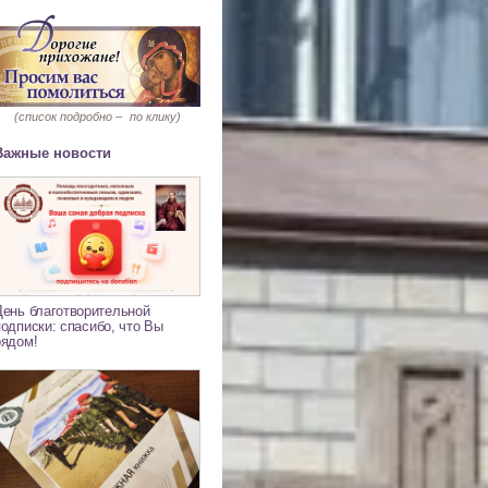
(список подробно –
по клику)
Важные новости
День благотворительной
подписки: спасибо, что Вы
рядом!