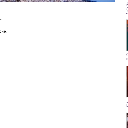
...
сие.