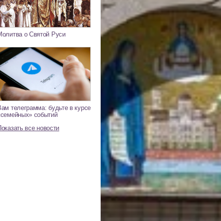
Молитва о Святой Руси
Вам телеграмма: будьте в курсе
«семейных» событий
Показать все новости