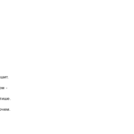
.
ышит.
ом -
 тише.
очем.