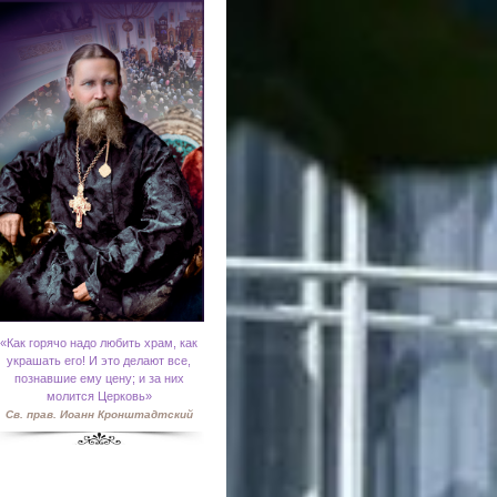
«
Как горячо надо любить храм, как
украшать его! И это делают все,
познавшие ему цену; и за них
молится Церковь»
Св. прав. Иоанн Кронштадтский