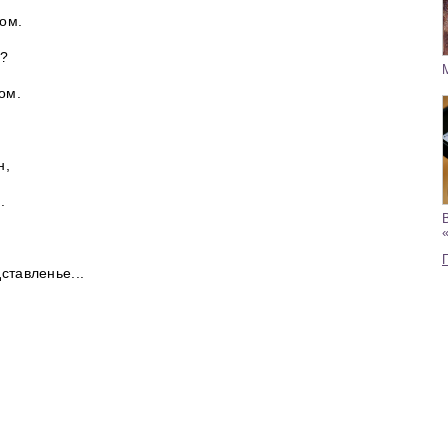
ком.
е?
ом.
н,
.
ставленье...